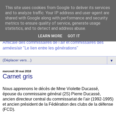
This site uses cookies from Google to deliver its services
and to analyze traffic. Your IP address and user-agent are
shared with Google along with performance and security
metrics to ensure quality of service, generate usage
statistics, and to detect and address abuse.
LEARN MORE
GOT IT
Amicale des commissaires de l'air et commissaires des
armées/air "Le lien entre les générations"
▼
mercredi 30 mai 2018
Carnet gris
Nous apprenons le décès de Mme Violette Ducassé,
épouse du commissaire général (2S) Pierre Ducassé,
ancien directeur central du commissariat de l'air (1992-1995)
et ancien président de la Fédération des clubs de la défense
(FCD).