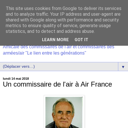
This site uses cookies from Google to deliver its services
and to analyze traffic. Your IP address and user-agent are
shared with Google along with performance and security
metrics to ensure quality of service, generate usage
statistics, and to detect and address abuse.
LEARN MORE
GOT IT
Amicale des commissaires de l'air et commissaires des
armées/air "Le lien entre les générations"
▼
lundi 14 mai 2018
Un commissaire de l'air à Air France