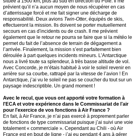
située à 1500 km, plus au sud en direction du Pôle. Il me
prévient qu’il n’a aucun moyen de nous récupérer en cas
d’atterrissage forcé et me fait signer une décharge de
responsabilité. Deux avions
Twin-Otter
, équipés de skis,
effectueront la mission. Ils doivent se porter mutuellement
secours en cas d'incidents ou de crash. Il me prévient
également que le retour ne pourra se faire que si la météo le
permet du fait de l’absence de terrain de dégagement a
l’arrivée. Finalement, la mission s’est parfaitement bien
déroulée à part quelques incidents mineurs. L’Antarctique
nous a livré toute sa splendeur, à très basse altitude de vol.
Avec Concorde, je m’étais habitué à voir le soleil revenir en
arrière sur sa courbe, rattrapé par la vitesse de l’avion ! En
Antarctique, j’ai vu le soleil ne pas se coucher du tout sur un
paysage indescriptible. Un grand moment !
Avec le recul, que vous ont apporté votre formation à
l'ECA et votre expérience dans le Commissariat de l’air
pour l'exercice de vos fonctions à Air France ?
En fait, à Air France, je n’ai pas exercé à proprement parler
de fonctions de type commissariat puisque j’ai suivi une voie
totalement « commerciale ». Cependant au Chili - où Air
France est en bout de ligne - j’ai eu pendant 4 ans à gérer