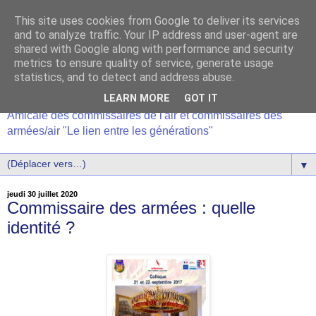
This site uses cookies from Google to deliver its services
and to analyze traffic. Your IP address and user-agent are
shared with Google along with performance and security
metrics to ensure quality of service, generate usage
statistics, and to detect and address abuse.
LEARN MORE
GOT IT
Amicale des commissaires de l'air et commissaires des
armées/air "Le lien entre les générations"
▼
jeudi 30 juillet 2020
Commissaire des armées : quelle
identité ?