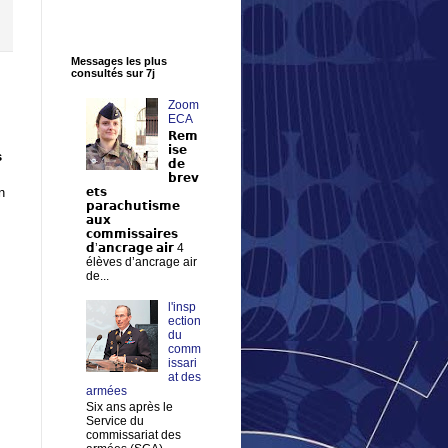
Messages les plus
consultés sur 7j
Zoom
ECA
𝗥𝗲𝗺
𝗶𝘀𝗲
s
𝗱𝗲
𝗯𝗿𝗲𝘃
n
𝗲𝘁𝘀
𝗽𝗮𝗿𝗮𝗰𝗵𝘂𝘁𝗶𝘀𝗺𝗲
𝗮𝘂𝘅
𝗰𝗼𝗺𝗺𝗶𝘀𝘀𝗮𝗶𝗿𝗲𝘀
𝗱’𝗮𝗻𝗰𝗿𝗮𝗴𝗲 𝗮𝗶𝗿 4
élèves d’ancrage air
de...
l'insp
ection
du
comm
issari
at des
armées
Six ans après le
Service du
commissariat des