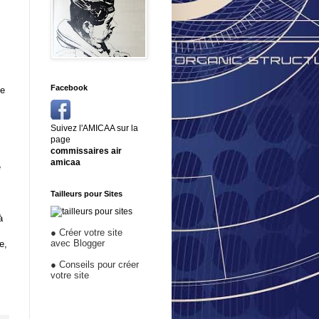
Facebook
ne
Suivez l'AMICAA sur la
page
commissaires air
amicaa
e
Tailleurs pour Sites
à
●
Créer votre site
avec Blogger
e,
●
Conseils pour créer
votre site