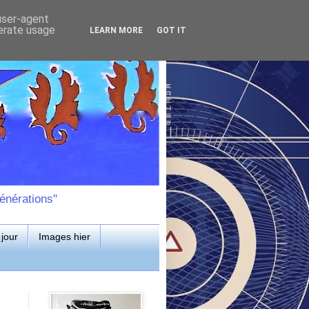
 user-agent
nerate usage
LEARN MORE
GOT IT
énérations"
jour
Images hier