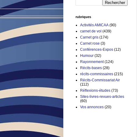
rubriques
Activités AMICAA
(90)
carnet de vol
(439)
Carnet gris
(174)
Carnet rose
(3)
Conférences-Expos
(12)
Humour
(32)
Rayonnement
(124)
Récits-bases
(28)
récits-commissaires
(215)
Récits-Commissariat Air
(112)
Réflexions-études
(73)
Sites-livres-revues-articles
(60)
Vos annonces
(20)