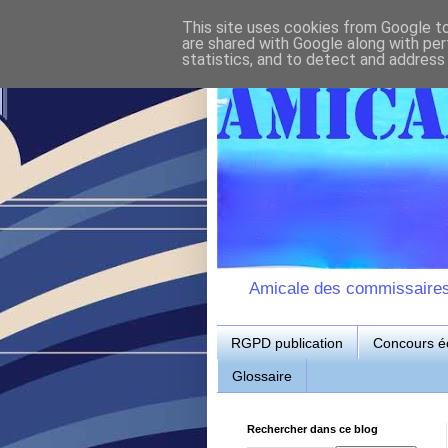
This site uses cookies from Google to 
are shared with Google along with per
statistics, and to detect and address
Amicale des commissaires d
RGPD publication
Concours éc
Glossaire
Rechercher dans ce blog