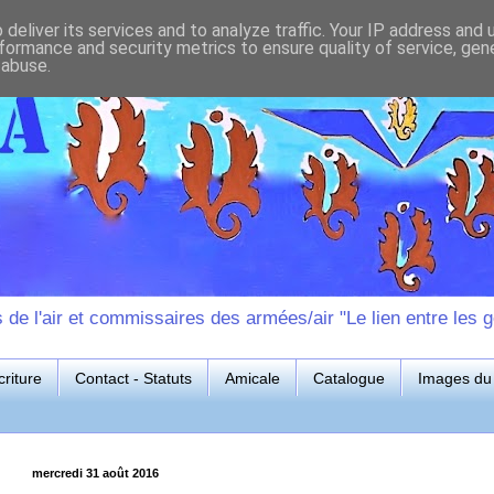
deliver its services and to analyze traffic. Your IP address and
formance and security metrics to ensure quality of service, ge
 abuse.
e l'air et commissaires des armées/air "Le lien entre les g
riture
Contact - Statuts
Amicale
Catalogue
Images du 
mercredi 31 août 2016