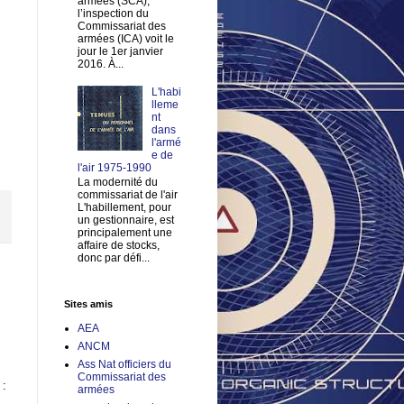
armées (SCA),
l’inspection du
Commissariat des
armées (ICA) voit le
jour le 1er janvier
2016. À...
L'habi
lleme
nt
dans
l'armé
e de
l'air 1975-1990
La modernité du
commissariat de l'air
L'habillement, pour
un gestionnaire, est
principalement une
affaire de stocks,
donc par défi...
Sites amis
AEA
ANCM
Ass Nat officiers du
Commissariat des
 :
armées