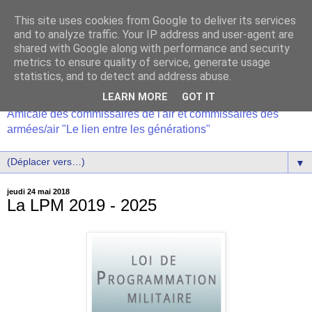
This site uses cookies from Google to deliver its services
and to analyze traffic. Your IP address and user-agent are
shared with Google along with performance and security
metrics to ensure quality of service, generate usage
statistics, and to detect and address abuse.
LEARN MORE
GOT IT
Amicale des commissaires de l'air et commissaires des
armées/air "Le lien entre les générations"
▼
jeudi 24 mai 2018
La LPM 2019 - 2025