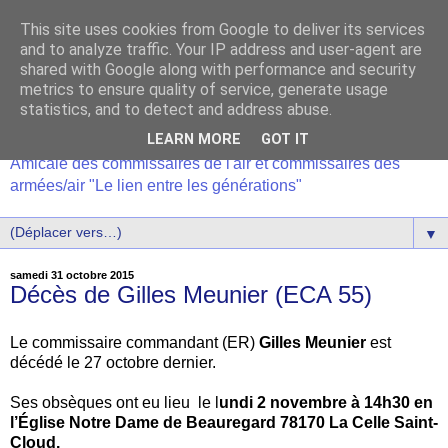
This site uses cookies from Google to deliver its services
and to analyze traffic. Your IP address and user-agent are
shared with Google along with performance and security
metrics to ensure quality of service, generate usage
statistics, and to detect and address abuse.
LEARN MORE
GOT IT
Amicale des commissaires de l'air et commissaires des
armées/air "Le lien entre les générations"
▼
samedi 31 octobre 2015
Décès de Gilles Meunier (ECA 55)
Le commissaire commandant (ER)
Gilles Meunier
est
décédé le 27 octobre dernier.
Ses obsèques ont eu lieu le l
undi 2 novembre à 14h30 en
l’Église Notre Dame de Beauregard 78170 La Celle Saint-
Cloud.