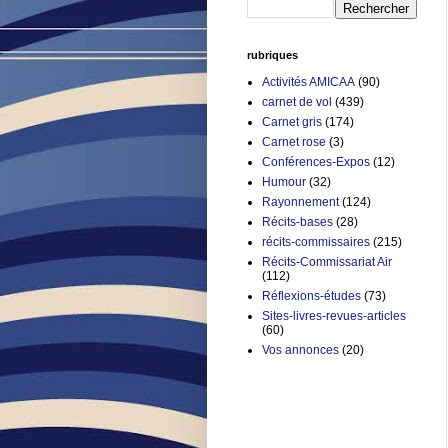
rubriques
Activités AMICAA
(90)
carnet de vol
(439)
Carnet gris
(174)
Carnet rose
(3)
Conférences-Expos
(12)
Humour
(32)
Rayonnement
(124)
Récits-bases
(28)
récits-commissaires
(215)
Récits-Commissariat Air
(112)
Réflexions-études
(73)
Sites-livres-revues-articles
(60)
Vos annonces
(20)