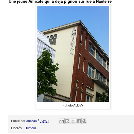
Une jeune Amicale qui a déjà pignon sur rue à Nanterre
(photo ALDV)
Publié par
amicaa
à
23:50
Libellés :
Humour