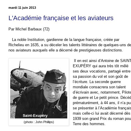
mardi 11 juin 2013
L'Académie française et les aviateurs
Par Michel Barbaux (72)
La noble Institution, gardienne de la langue française, créée par
Richelieu en 1635, a su déceler les talents littéraires de quelques-uns d
nos aviateurs auxquels elle a décerné de prestigieuses distinctions.
Il en est ainsi d’Antoine de SAINT
EXUPÉRY qui aura très tôt mêlé
ses deux vocations, partagé entre
sa passion du vol et son goût de
l’écriture. La seconde guerre
mondiale consacrera son talent
d’écrivain avec, notamment, Pilot
de guerre et Le petit prince. Décé
prématurément, à 44 ans, il n’a pu
se présenter à l’Académie françai
mais celle-ci lui avait décerné dès
1939 son grand Prix du roman pou
(photo : John Phillips)
Terre des hommes.