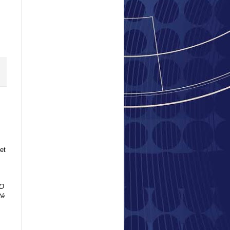
et
JO
té