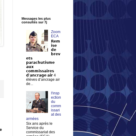
Messages les plus
consultés sur 7j
Zoom
ECA
𝗥𝗲𝗺
𝗶𝘀𝗲
𝗱𝗲
𝗯𝗿𝗲𝘃
𝗲𝘁𝘀
𝗽𝗮𝗿𝗮𝗰𝗵𝘂𝘁𝗶𝘀𝗺𝗲
𝗮𝘂𝘅
𝗰𝗼𝗺𝗺𝗶𝘀𝘀𝗮𝗶𝗿𝗲𝘀
𝗱’𝗮𝗻𝗰𝗿𝗮𝗴𝗲 𝗮𝗶𝗿 4
élèves d’ancrage air
de...
l'insp
ection
du
comm
issari
at des
armées
Six ans après le
Service du
e
commissariat des