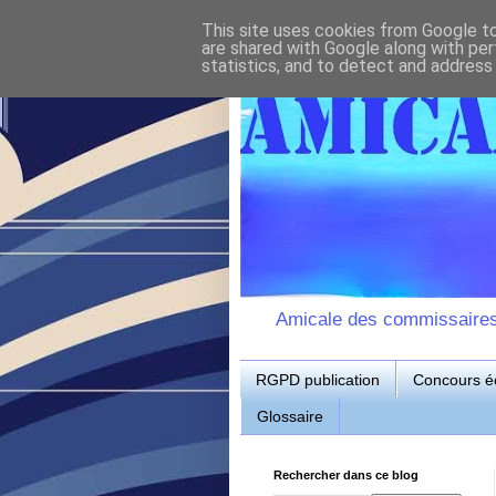
This site uses cookies from Google to 
are shared with Google along with per
statistics, and to detect and address
Amicale des commissaires d
RGPD publication
Concours éc
Glossaire
Rechercher dans ce blog