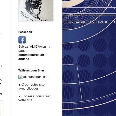
Facebook
-
Suivez l'AMICAA sur la
page
commissaires air
amicaa
n
Tailleurs pour Sites
ec
e
●
Créer votre site
avec Blogger
es
●
Conseils pour créer
votre site