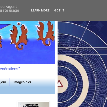
 user-agent
nerate usage
LEARN MORE
GOT IT
énérations"
jour
Images hier