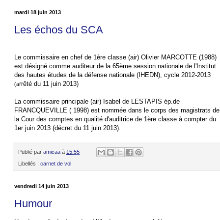
mardi 18 juin 2013
Les échos du SCA
Le commissaire en chef de 1ère classe (air) Olivier MARCOTTE (1988)
est désigné comme auditeur de la 65ème session nationale de l'Institut
des hautes études de la défense nationale (IHEDN), cycle 2012-2013
(a
rrêté du 11 juin 2013)
La commissaire principale (air) Isabel de LESTAPIS ép.de
FRANCQUEVILLE ( 1998) est nommée dans le corps des magistrats de
la Cour des comptes en qualité d'auditrice de 1ère classe à compter du
1er juin 2013 (décret du 11 juin 2013).
Publié par
amicaa
à
15:55
Libellés :
carnet de vol
vendredi 14 juin 2013
Humour