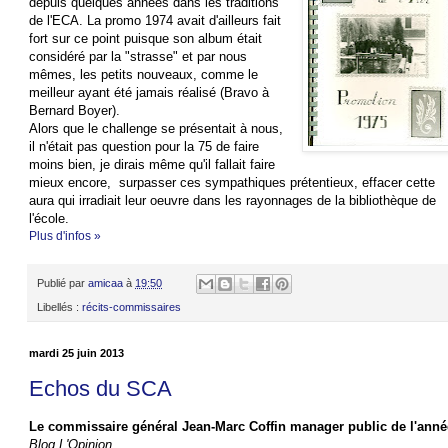
depuis quelques années dans les traditions
de l'ECA. La promo 1974 avait d'ailleurs fait
fort sur ce point puisque son album était
considéré par la "strasse" et par nous
mêmes, les petits nouveaux, comme le
meilleur ayant été jamais réalisé (Bravo à
Bernard Boyer).
Alors que le challenge se présentait à nous,
il n'était pas question pour la 75 de faire
moins bien, je dirais même qu'il fallait faire
mieux encore, surpasser ces sympathiques prétentieux, effacer cette
aura qui irradiait leur oeuvre dans les rayonnages de la bibliothèque de
l'école.
Plus d'infos »
Publié par
amicaa
à
19:50
Libellés :
récits-commissaires
mardi 25 juin 2013
Echos du SCA
Le commissaire général Jean-Marc Coffin manager public de l'anné
Blog L'Opinion