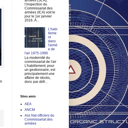
armées (SCA),
l’inspection du
Commissariat des
armées (ICA) voit le
jour le 1er janvier
2016. À...
L'habi
lleme
nt
dans
l'armé
e de
l'air 1975-1990
La modernité du
commissariat de l'air
L'habillement, pour
un gestionnaire, est
principalement une
affaire de stocks,
en
donc par défi...
Sites amis
AEA
ANCM
Ass Nat officiers du
Commissariat des
armées