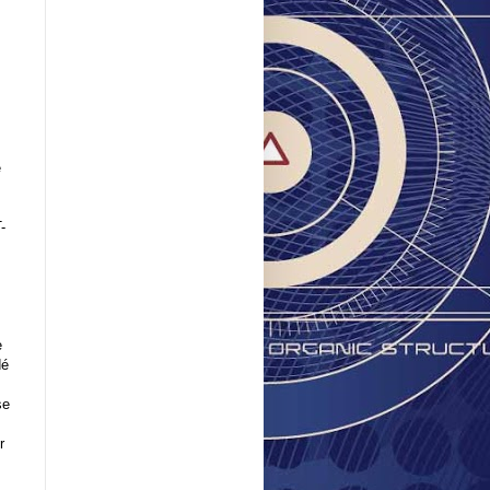
e
-
e
dé
se
r