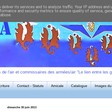
deliver its services and to analyze traffic. Your IP address and
formance and security metrics to ensure quality of service, ge
 abuse.
e l'air et commissaires des armées/air "Le lien entre les g
riture
Contact - Statuts
Amicale
Catalogue
Images du 
dimanche 30 juin 2013