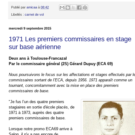
Publié par
amicaa
à
08:42
Libellés :
carnet de vol
mercredi 9 septembre 2015
1971 Les premiers commissaires en stage
sur base aérienne
Deux ans à Toulouse-Francazal
Par le commissaire général (2S) Gérard Dupuy (ECA 69)
Nous poursuivons le focus sur les affectations et stages effectués par l
commissaires sortant de l’ECA, depuis 1956. 1971 apparaît comme un
tournant, concomitamment avec la mise en place des premiers
commissaires de base.
"Je fus l’un des quatre premiers
stagiaires en sortie d'école placés, de
1971 à 1973, auprès des quatre
premiers commissaires de base.
Lorsque notre promo ECA69 arrive à
Salon, il n'y a pas encore de