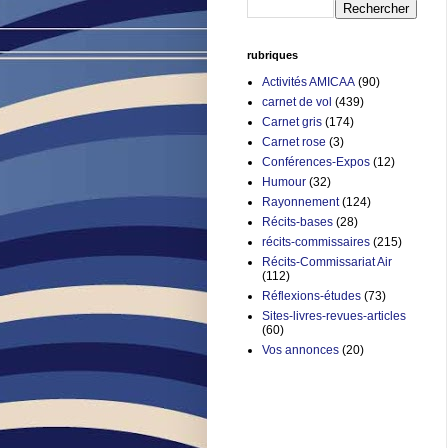
rubriques
Activités AMICAA
(90)
carnet de vol
(439)
Carnet gris
(174)
Carnet rose
(3)
Conférences-Expos
(12)
Humour
(32)
Rayonnement
(124)
Récits-bases
(28)
récits-commissaires
(215)
Récits-Commissariat Air
(112)
Réflexions-études
(73)
Sites-livres-revues-articles
(60)
Vos annonces
(20)