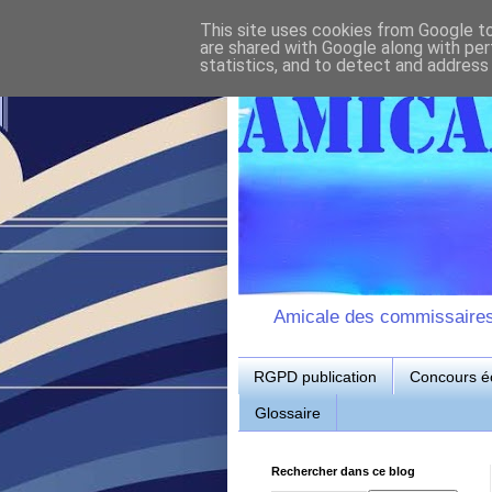
This site uses cookies from Google to 
are shared with Google along with per
statistics, and to detect and address
Amicale des commissaires d
RGPD publication
Concours éc
Glossaire
Rechercher dans ce blog