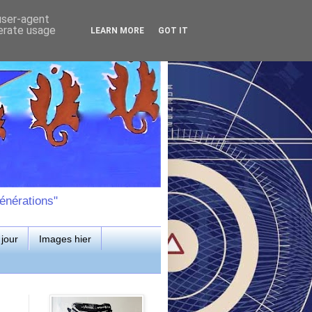
 user-agent
nerate usage
LEARN MORE
GOT IT
énérations"
jour
Images hier