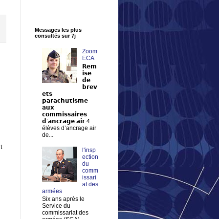
Messages les plus
consultés sur 7j
Zoom
ECA
𝗥𝗲𝗺
𝗶𝘀𝗲
𝗱𝗲
𝗯𝗿𝗲𝘃
𝗲𝘁𝘀
𝗽𝗮𝗿𝗮𝗰𝗵𝘂𝘁𝗶𝘀𝗺𝗲
𝗮𝘂𝘅
𝗰𝗼𝗺𝗺𝗶𝘀𝘀𝗮𝗶𝗿𝗲𝘀
𝗱’𝗮𝗻𝗰𝗿𝗮𝗴𝗲 𝗮𝗶𝗿 4
élèves d’ancrage air
de...
t
l'insp
ection
du
comm
issari
at des
armées
Six ans après le
Service du
commissariat des