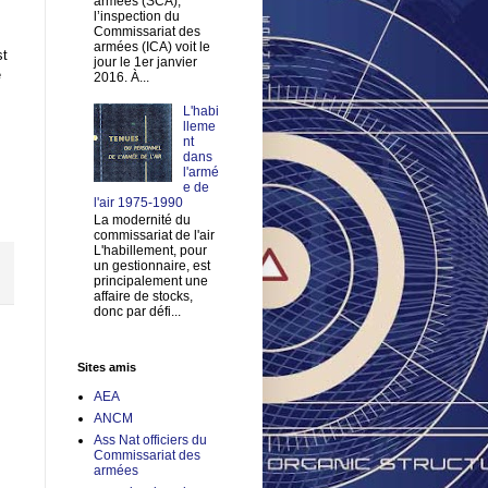
armées (SCA),
l’inspection du
Commissariat des
armées (ICA) voit le
st
jour le 1er janvier
e
2016. À...
L'habi
lleme
nt
dans
l'armé
e de
l'air 1975-1990
La modernité du
commissariat de l'air
L'habillement, pour
un gestionnaire, est
principalement une
affaire de stocks,
donc par défi...
Sites amis
AEA
ANCM
Ass Nat officiers du
Commissariat des
armées