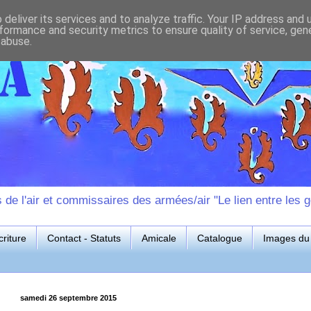
deliver its services and to analyze traffic. Your IP address and
formance and security metrics to ensure quality of service, ge
 abuse.
e l'air et commissaires des armées/air "Le lien entre les g
riture
Contact - Statuts
Amicale
Catalogue
Images du 
samedi 26 septembre 2015