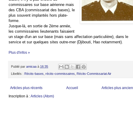
commissaires sur base aérienne mais
des CBA (commissariat des bases), le
plus souvent implantés hors plate-
forme.
Jusque-là, en sortie de 2ème année,
les commissaires lieutenants faisaient
un stage d'un an sur base (mais sans affectation particulière), dans le
service et sur quelques sites outre-mer (Djibouti, Hao notamment).
Plus d'infos »
Publié par
amicaa
à
16:35
Libellés :
Récits-bases
,
récits-commissaires
,
Récits-Commissariat Air
Articles plus récents
Accueil
Articles plus ancie
Inscription à :
Articles (Atom)