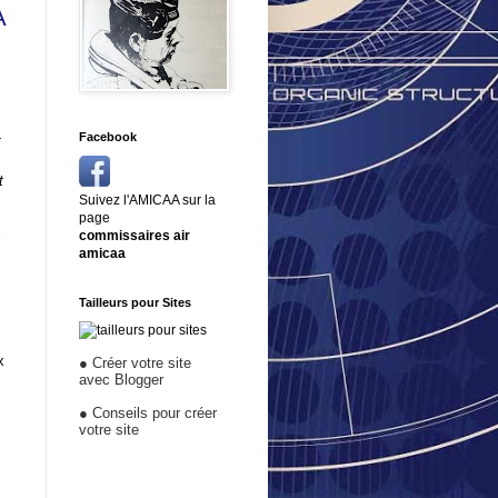
A
Facebook
t
t
Suivez l'AMICAA sur la
page
commissaires air
s
amicaa
Tailleurs pour Sites
x
●
Créer votre site
avec Blogger
●
Conseils pour créer
votre site