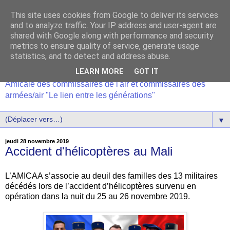
This site uses cookies from Google to deliver its services
and to analyze traffic. Your IP address and user-agent are
shared with Google along with performance and security
metrics to ensure quality of service, generate usage
statistics, and to detect and address abuse.
LEARN MORE
GOT IT
Amicale des commissaires de l'air et commissaires des
armées/air "Le lien entre les générations"
▼
jeudi 28 novembre 2019
Accident d'hélicoptères au Mali
L’AMICAA s’associe au deuil des familles des 13 militaires
décédés lors de l’accident d’hélicoptères survenu en
opération dans la nuit du 25 au 26 novembre 2019.