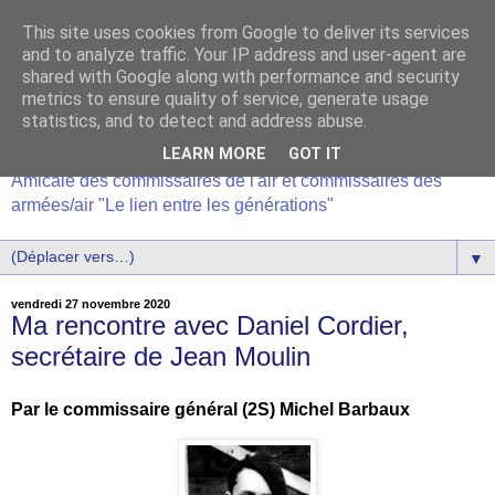
This site uses cookies from Google to deliver its services
and to analyze traffic. Your IP address and user-agent are
shared with Google along with performance and security
metrics to ensure quality of service, generate usage
statistics, and to detect and address abuse.
LEARN MORE
GOT IT
Amicale des commissaires de l'air et commissaires des
armées/air "Le lien entre les générations"
▼
vendredi 27 novembre 2020
Ma rencontre avec Daniel Cordier,
secrétaire de Jean Moulin
Par le commissaire général (2S) Michel Barbaux