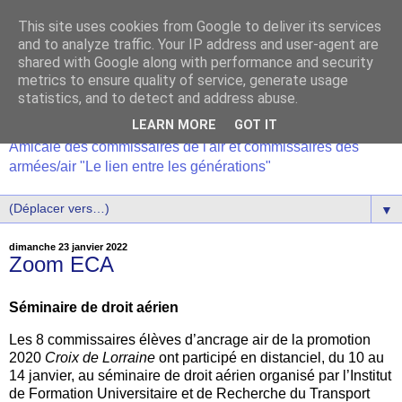
This site uses cookies from Google to deliver its services
and to analyze traffic. Your IP address and user-agent are
shared with Google along with performance and security
metrics to ensure quality of service, generate usage
statistics, and to detect and address abuse.
LEARN MORE
GOT IT
Amicale des commissaires de l'air et commissaires des
armées/air "Le lien entre les générations"
▼
dimanche 23 janvier 2022
Zoom ECA
Séminaire de droit aérien
Les 8 commissaires élèves d’ancrage air de la promotion
2020
Croix de Lorraine
ont participé en distanciel, du 10 au
14 janvier, au séminaire de droit aérien organisé par l’Institut
de Formation Universitaire et de Recherche du Transport