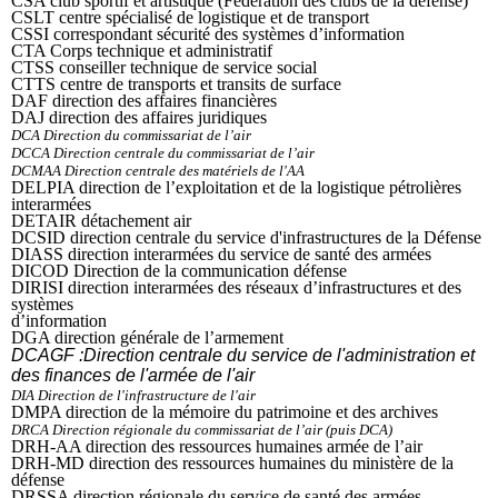
CSA club sportif et artistique (Fédération des clubs de la défense)
CSLT centre spécialisé de logistique et de transport
CSSI correspondant sécurité des systèmes d’information
CTA Corps technique et administratif
CTSS conseiller technique de service social
CTTS centre de transports et transits de surface
DAF direction des affaires financières
DAJ direction des affaires juridiques
DCA Direction du commissariat de l’air
DCCA Direction centrale du commissariat de l’air
DCMAA Direction centrale des matériels de l'AA
DELPIA direction de l’exploitation et de la logistique pétrolières
interarmées
DETAIR détachement air
DCSID direction centrale du service d'infrastructures de la Défense
DIASS direction interarmées du service de santé des armées
DICOD Direction de la communication défense
DIRISI direction interarmées des réseaux d’infrastructures et des
systèmes
d’information
DGA direction générale de l’armement
DCAGF :Direction centrale du service de l'administration et
des finances de l'armée de l'air
DIA Direction de l'infrastructure de l'air
DMPA direction de la mémoire du patrimoine et des archives
DRCA Direction régionale du commissariat de l’air (puis DCA)
DRH-AA direction des ressources humaines armée de l’air
DRH-MD direction des ressources humaines du ministère de la
défense
DRSSA direction régionale du service de santé des armées