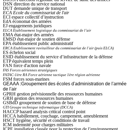
DSN direction du service national
DUT demande unique de transport
ECA Ecole du commissariat de l'air
ECI espace collectif d’instruction
EdA économat des armées
EJ engagements juridiques
ELCA Etablissement logistique du commissariat de l’air
EMA état-major des armées
EMSD état-major de soutien défense
EPA établissement public administratif
ERCA Etablissement ravitailleur du commissariat de l’air (puis ELCA)
ES échelon social
ESID établissement du service d’infrastructure de la défense
ETP équivalent temps plein
FAN force d'action navale
FAS Forces aériennes stratégiques
FATAC-1ère RA Force aérienne tactique 1ère région aérienne
FSM forces sous-marines
GEAAA :Groupement des écoles d'administration de l'armée
de l'air
GPRH gestion prévisionnelle des ressources humaines
GRH gestion des ressources humaines
GSBdD groupement de soutien de base de défense
GTI Groupe technique informatique (DCCA)
HACCP hazard analysis critical control point
HCCA habillement, couchage, campement, ameublement
HSCT hygiène, sécurité et conditions de travail
ICM indemnité pour charges militaires
ICPE installation classée pour la protection de l’environnement