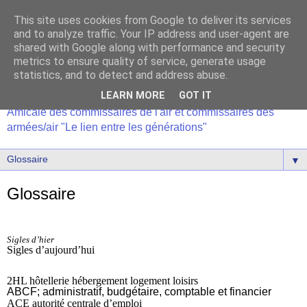
This site uses cookies from Google to deliver its services
and to analyze traffic. Your IP address and user-agent are
shared with Google along with performance and security
metrics to ensure quality of service, generate usage
statistics, and to detect and address abuse.
LEARN MORE
GOT IT
Amicale des commissaires de l'air et commissaires des
armées/air "Le lien entre les générations"
▼
Glossaire
Sigles d’hier
Sigles d’aujourd’hui
2HL hôtellerie hébergement logement loisirs
ABCF; administratif, budgétaire, comptable et financier
ACE autorité centrale d’emploi