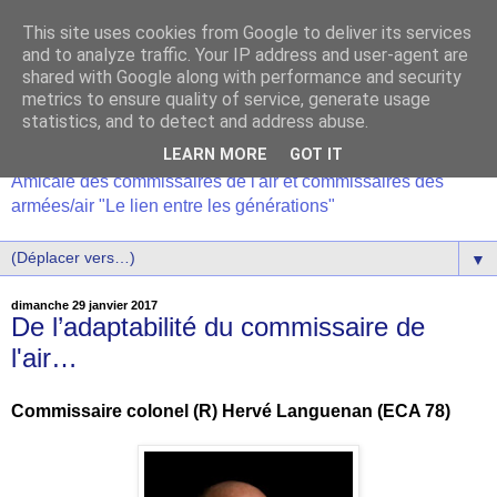
This site uses cookies from Google to deliver its services
and to analyze traffic. Your IP address and user-agent are
shared with Google along with performance and security
metrics to ensure quality of service, generate usage
statistics, and to detect and address abuse.
LEARN MORE
GOT IT
Amicale des commissaires de l'air et commissaires des
armées/air "Le lien entre les générations"
▼
dimanche 29 janvier 2017
De l’adaptabilité du commissaire de
l'air…
Commissaire colonel (R) Hervé Languenan (ECA 78)