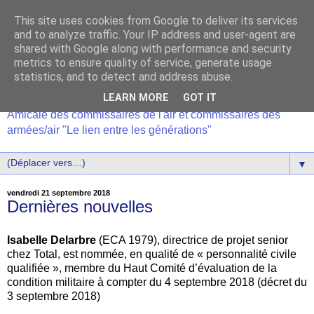
This site uses cookies from Google to deliver its services
and to analyze traffic. Your IP address and user-agent are
shared with Google along with performance and security
metrics to ensure quality of service, generate usage
statistics, and to detect and address abuse.
LEARN MORE
GOT IT
Amicale des commissaires de l'air et commissaires des
armées/air "Le lien entre les générations"
▼
vendredi 21 septembre 2018
Dernières nouvelles
Isabelle Delarbre
(ECA 1979), directrice de projet senior
chez Total, est nommée, en qualité de « personnalité civile
qualifiée », membre du Haut Comité d’évaluation de la
condition militaire à compter du 4 septembre 2018 (décret du
3 septembre 2018)