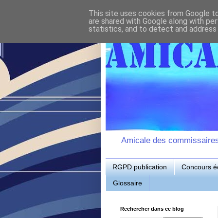
This site uses cookies from Google to 
are shared with Google along with per
statistics, and to detect and address
Amicale des commissaires d
RGPD publication
Concours éc
Glossaire
Rechercher dans ce blog