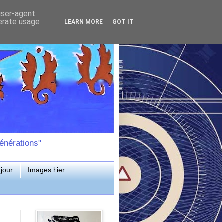
 user-agent
nerate usage
LEARN MORE
GOT IT
énérations"
jour
Images hier