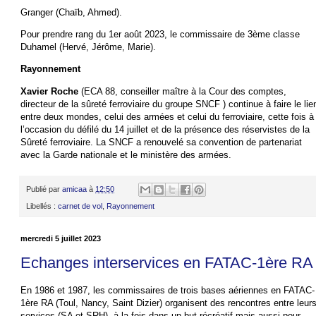
Granger (Chaïb, Ahmed).
Pour prendre rang du 1er août 2023, le commissaire de 3ème classe
Duhamel (Hervé, Jérôme, Marie).
Rayonnement
Xavier Roche
(ECA 88, conseiller maître à la Cour des comptes,
directeur de la sûreté ferroviaire du groupe SNCF ) continue à faire le lie
entre deux mondes, celui des armées et celui du ferroviaire, cette fois à
l’occasion du défilé du 14 juillet et de la présence des réservistes de la
Sûreté ferroviaire. La SNCF a renouvelé sa convention de partenariat
avec la Garde nationale et le ministère des armées.
Publié par
amicaa
à
12:50
Libellés :
carnet de vol
,
Rayonnement
mercredi 5 juillet 2023
Echanges interservices en FATAC-1ère RA
En 1986 et 1987, les commissaires de trois bases aériennes en FATAC-
1ère RA (Toul, Nancy, Saint Dizier) organisent des rencontres entre leur
services (SA et SRH), à la fois dans un but récréatif mais aussi pour