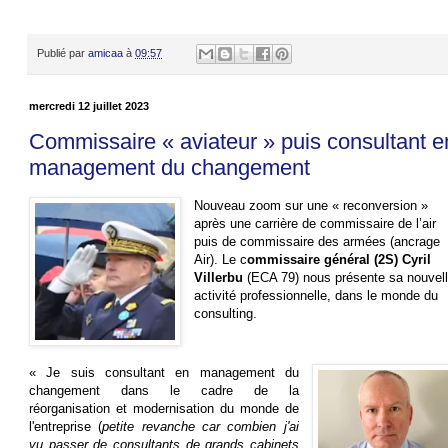
Publié par
amicaa
à
09:57
mercredi 12 juillet 2023
Commissaire « aviateur » puis consultant e
management du changement
Nouveau zoom sur une « reconversion »
après une carrière de commissaire de l’air
puis de commissaire des armées (ancrage
Air). Le c
ommissaire général (2S) Cyril
Villerbu
(ECA 79) nous présente sa nouvel
activité professionnelle, dans le monde du
consulting.
« Je suis consultant en management du
changement dans le cadre de la
réorganisation et modernisation du monde de
l'entreprise (
petite revanche car combien j'ai
vu passer de consultants de grands cabinets