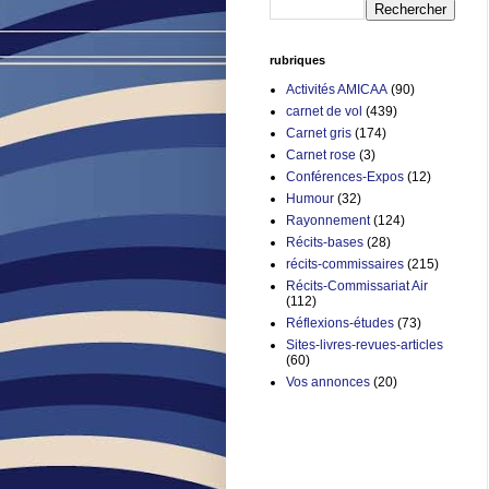
rubriques
Activités AMICAA
(90)
carnet de vol
(439)
Carnet gris
(174)
Carnet rose
(3)
Conférences-Expos
(12)
Humour
(32)
Rayonnement
(124)
Récits-bases
(28)
récits-commissaires
(215)
Récits-Commissariat Air
(112)
Réflexions-études
(73)
Sites-livres-revues-articles
(60)
Vos annonces
(20)