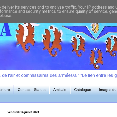
deliver its services and to analyze traffic. Your IP address and
formance and security metrics to ensure quality of service, ge
 abuse.
e l'air et commissaires des armées/air "Le lien entre les g
riture
Contact - Statuts
Amicale
Catalogue
Images du 
vendredi 14 juillet 2023