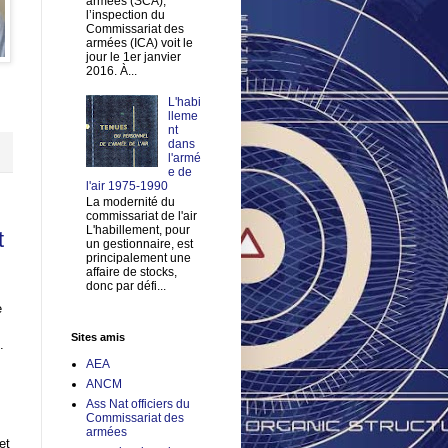
armées (SCA),
l’inspection du
Commissariat des
armées (ICA) voit le
jour le 1er janvier
2016. À...
L'habi
lleme
nt
dans
l'armé
e de
l'air 1975-1990
La modernité du
commissariat de l'air
L'habillement, pour
t
un gestionnaire, est
principalement une
affaire de stocks,
donc par défi...
e
Sites amis
.
AEA
ANCM
Ass Nat officiers du
Commissariat des
armées
et