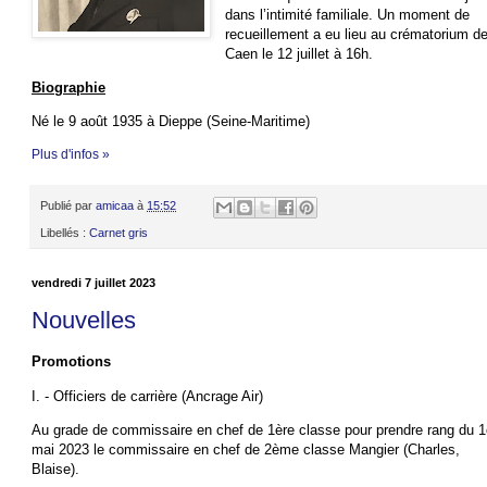
dans l’intimité familiale. Un moment de
recueillement a eu lieu au crématorium d
Caen le 12 juillet à 16h.
Biographie
Né le 9 août 1935 à Dieppe (Seine-Maritime)
Plus d'infos »
Publié par
amicaa
à
15:52
Libellés :
Carnet gris
vendredi 7 juillet 2023
Nouvelles
Promotions
I. - Officiers de carrière (Ancrage Air)
Au grade de commissaire en chef de 1ère classe pour prendre rang du 1
mai 2023 le commissaire en chef de 2ème classe Mangier (Charles,
Blaise).