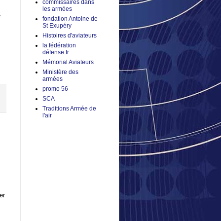
commissaires dans
les armées
e
fondation Antoine de
St Exupéry
Histoires d'aviateurs
la fédération
défense.fr
Mémorial Aviateurs
Ministère des
armées
promo 56
SCA
Traditions Armée de
l'air
er