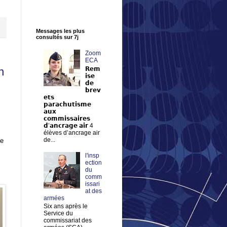
Messages les plus
consultés sur 7j
Zoom
ECA
n
𝗥𝗲𝗺
𝗶𝘀𝗲
𝗱𝗲
𝗯𝗿𝗲𝘃
𝗲𝘁𝘀
𝗽𝗮𝗿𝗮𝗰𝗵𝘂𝘁𝗶𝘀𝗺𝗲
𝗮𝘂𝘅
𝗰𝗼𝗺𝗺𝗶𝘀𝘀𝗮𝗶𝗿𝗲𝘀
𝗱’𝗮𝗻𝗰𝗿𝗮𝗴𝗲 𝗮𝗶𝗿 4
élèves d’ancrage air
de...
le
l'insp
ection
du
comm
issari
at des
armées
Six ans après le
Service du
commissariat des