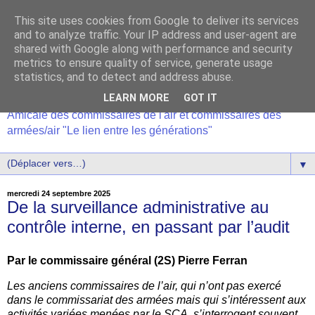
This site uses cookies from Google to deliver its services
and to analyze traffic. Your IP address and user-agent are
shared with Google along with performance and security
metrics to ensure quality of service, generate usage
statistics, and to detect and address abuse.
LEARN MORE
GOT IT
Amicale des commissaires de l'air et commissaires des
armées/air "Le lien entre les générations"
▼
mercredi 24 septembre 2025
De la surveillance administrative au
contrôle interne, en passant par l’audit
Par le commissaire général (2S) Pierre Ferran
Les anciens commissaires de l’air, qui n’ont pas exercé
dans le commissariat des armées mais qui
s’intéressent aux
activités variées menées par le SCA, s’interrogent souvent