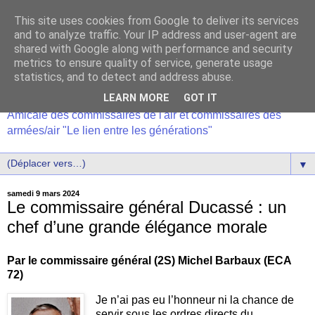
This site uses cookies from Google to deliver its services
and to analyze traffic. Your IP address and user-agent are
shared with Google along with performance and security
metrics to ensure quality of service, generate usage
statistics, and to detect and address abuse.
LEARN MORE
GOT IT
Amicale des commissaires de l'air et commissaires des
armées/air "Le lien entre les générations"
▼
samedi 9 mars 2024
Le commissaire général Ducassé : un
chef d’une grande élégance morale
Par le commissaire général (2S) Michel Barbaux (ECA
72)
Je n’ai pas eu l’honneur ni la chance de
servir sous les ordres directs du