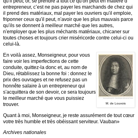
qu'il peut; or, se prendre à tout ce qu'on peut en matière d'
entrepreneur, c’est ne pas payer les marchands de chez qui
il prend des matériaux, mal payer les ouvriers qu'il emploie,
friponner ceux qu'il peut, n'avoir que les plus mauvais parce
qu'ils se donnent à meilleur marché que les autres,
n'employer que les plus méchants matériaux, chicaner sur
toutes choses et toujours crier miséricorde contre celui-ci ou
celui-là.
En voilà assez, Monseigneur, pour vous
faire voir les imperfections de cette
conduite, quittez-la donc et, au nom de
Dieu, rétablissez la bonne foi : donnez le
prix des ouvrages et ne refusez pas un
honnête saIaire à un entrepreneur qui
s'acquittera de son devoir, ce sera toujours
le meilleur marché que vous puissiez
trouver.
M. de Louvois
Quant à moi, Monseigneur, je reste assurément de tout cœur
votre très humble et très obéissant serviteur. Vauban»
Archives nationales