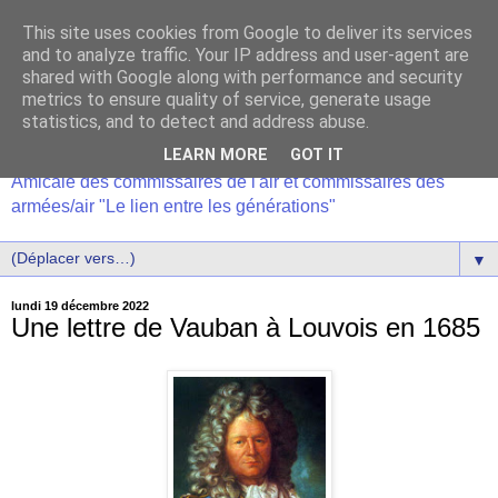
This site uses cookies from Google to deliver its services
and to analyze traffic. Your IP address and user-agent are
shared with Google along with performance and security
metrics to ensure quality of service, generate usage
statistics, and to detect and address abuse.
LEARN MORE
GOT IT
Amicale des commissaires de l'air et commissaires des
armées/air "Le lien entre les générations"
▼
lundi 19 décembre 2022
Une lettre de Vauban à Louvois en 1685