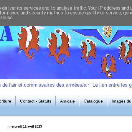
deliver its services and to analyze traffic. Your IP address and
formance and security metrics to ensure quality of service, ge
 abuse.
e l'air et commissaires des armées/air "Le lien entre les g
riture
Contact - Statuts
Amicale
Catalogue
Images du 
mercredi 12 avril 2023