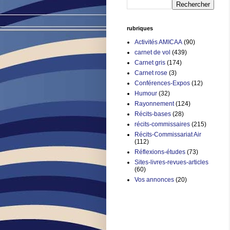
rubriques
Activités AMICAA
(90)
carnet de vol
(439)
Carnet gris
(174)
Carnet rose
(3)
Conférences-Expos
(12)
Humour
(32)
Rayonnement
(124)
Récits-bases
(28)
récits-commissaires
(215)
Récits-Commissariat Air
(112)
Réflexions-études
(73)
Sites-livres-revues-articles
(60)
Vos annonces
(20)