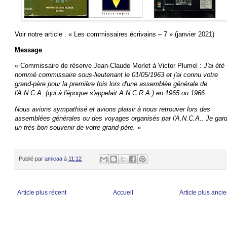
Voir notre article : « Les commissaires écrivains – 7 » (janvier 2021)
Message
« Commissaire de réserve Jean-Claude Morlet à Victor Plumel :
J'ai été
nommé commissaire sous-lieutenant le 01/05/1963 et j'ai connu votre
grand-père pour la première fois lors d'une assemblée générale de
l'A.N.C.A. (qui à l'époque s'appelait A.N.C.R.A.) en 1965 ou 1966.
Nous avions sympathisé et avions plaisir à nous retrouver lors des
assemblées générales ou des voyages organisés par l'A.N.C.A..
Je gar
un très bon souvenir de votre grand-père.
»
Publié par
amicaa
à
11:12
Article plus récent
Accueil
Article plus anci