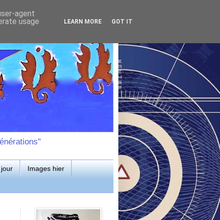
 user-agent
nerate usage
LEARN MORE
GOT IT
énérations"
jour
Images hier