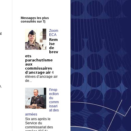
Messages les plus
consultés sur 7j
Zoom
at
ECA
𝗥𝗲𝗺
𝗶𝘀𝗲
𝗱𝗲
𝗯𝗿𝗲𝘃
𝗲𝘁𝘀
𝗽𝗮𝗿𝗮𝗰𝗵𝘂𝘁𝗶𝘀𝗺𝗲
𝗮𝘂𝘅
𝗰𝗼𝗺𝗺𝗶𝘀𝘀𝗮𝗶𝗿𝗲𝘀
𝗱’𝗮𝗻𝗰𝗿𝗮𝗴𝗲 𝗮𝗶𝗿 4
élèves d’ancrage air
de...
n,
l'insp
ection
du
comm
issari
at des
armées
Six ans après le
Service du
commissariat des