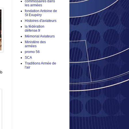
commissaires dans
les armées
fondation Antoine de
St Exupéry
Histoires d'aviateurs
la fédération
défense.fr
Mémorial Aviateurs
Ministère des
armées
promo 56
SCA
Traditions Armée de
l'air
ub