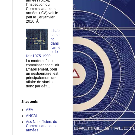
armées (SCA),
l’inspection du
Commissariat des
armées (ICA) voit le
jour le 1er janvier
2016. À...
L'habi
lleme
nt
dans
l'armé
e de
l'air 1975-1990
La modernité du
commissariat de l'air
L'habillement, pour
un gestionnaire, est
principalement une
affaire de stocks,
donc par défi...
Sites amis
AEA
ANCM
Ass Nat officiers du
Commissariat des
armées