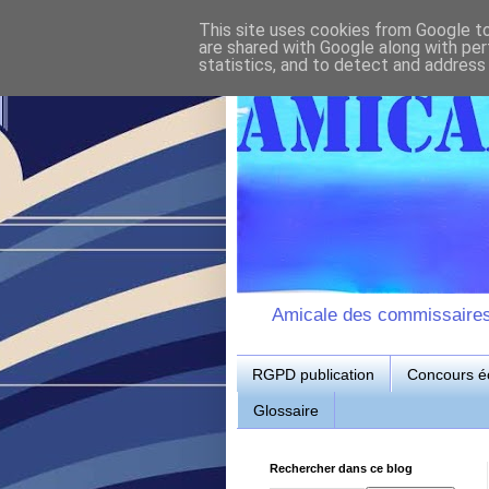
This site uses cookies from Google to 
are shared with Google along with per
statistics, and to detect and address
Amicale des commissaires d
RGPD publication
Concours éc
Glossaire
Rechercher dans ce blog