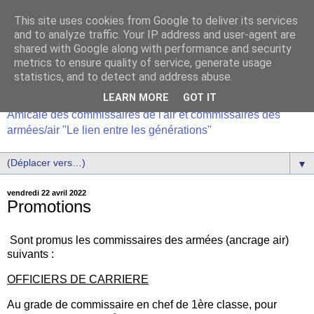
This site uses cookies from Google to deliver its services
and to analyze traffic. Your IP address and user-agent are
shared with Google along with performance and security
metrics to ensure quality of service, generate usage
statistics, and to detect and address abuse.
LEARN MORE
GOT IT
Amicale des commissaires de l'air et commissaires des
armées/air "Le lien entre les générations"
▼
vendredi 22 avril 2022
Promotions
Sont promus les commissaires des armées (ancrage air)
suivants :
OFFICIERS DE CARRIERE
Au grade de commissaire en chef de 1ère classe, pour