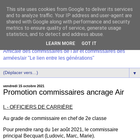
This site uses cookies from Google to deliver its services
and to analyze traffic. Your IP address and user-agent are
shared with Google along with performance and security
metrics to ensure quality of service, generate usage
statistics, and to detect and address abuse.
LEARN MORE
GOT IT
Amicale des commissaires de l'air et commissaires des
armées/air "Le lien entre les générations"
▼
vendredi 15 octobre 2021
Promotion commissaires ancrage Air
I. - OFFICIERS DE CARRIÈRE
Au grade de commissaire en chef de 2e classe
Pour prendre rang du 1er août 2021, le commissaire
principal Becquart (Ludovic, Marc, Marie).