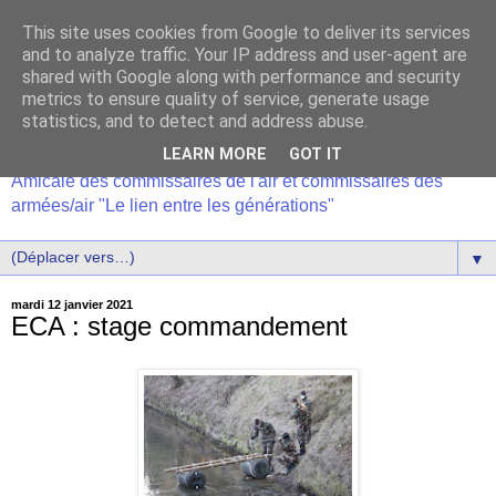
This site uses cookies from Google to deliver its services
and to analyze traffic. Your IP address and user-agent are
shared with Google along with performance and security
metrics to ensure quality of service, generate usage
statistics, and to detect and address abuse.
LEARN MORE
GOT IT
Amicale des commissaires de l'air et commissaires des
armées/air "Le lien entre les générations"
▼
mardi 12 janvier 2021
ECA : stage commandement