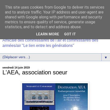
This site uses cookies from Google to deliver its services
and to analyze traffic. Your IP address and user-agent are
shared with Google along with performance and security
metrics to ensure quality of service, generate usage
statistics, and to detect and address abuse.
LEARN MORE
GOT IT
Amicale des commissaires de l'air et commissaires des
armées/air "Le lien entre les générations"
▼
vendredi 14 juin 2019
L'AEA, association soeur