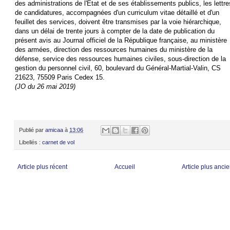
des administrations de l'Etat et de ses établissements publics, les lettre
de candidatures, accompagnées d'un curriculum vitae détaillé et d'un
feuillet des services, doivent être transmises par la voie hiérarchique,
dans un délai de trente jours à compter de la date de publication du
présent avis au Journal officiel de la République française, au ministère
des armées, direction des ressources humaines du ministère de la
défense, service des ressources humaines civiles, sous-direction de la
gestion du personnel civil, 60, boulevard du Général-Martial-Valin, CS
21623, 75509 Paris Cedex 15.
(JO du 26 mai 2019)
Publié par
amicaa
à
13:06
Libellés :
carnet de vol
Article plus récent
Accueil
Article plus anci