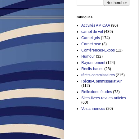
rubriques
Activités AMICAA
(90)
carnet de vol
(439)
Carnet gris
(174)
Carnet rose
(3)
Conférences-Expos
(12)
Humour
(32)
Rayonnement
(124)
Récits-bases
(28)
récits-commissaires
(215)
Récits-Commissariat Air
(112)
Réflexions-études
(73)
Sites-livres-revues-articles
(60)
Vos annonces
(20)