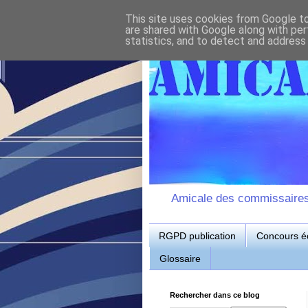
This site uses cookies from Google to 
are shared with Google along with per
statistics, and to detect and address
Amicale des commissaires d
RGPD publication
Concours éc
Glossaire
Rechercher dans ce blog