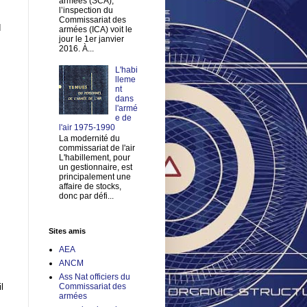
armées (SCA),
l’inspection du
Commissariat des
d
armées (ICA) voit le
jour le 1er janvier
2016. À...
L'habi
lleme
nt
dans
l'armé
e de
l'air 1975-1990
La modernité du
commissariat de l'air
L'habillement, pour
un gestionnaire, est
principalement une
affaire de stocks,
donc par défi...
Sites amis
AEA
ANCM
Ass Nat officiers du
l
Commissariat des
armées