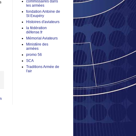
commissaires dans
s
les armées
fondation Antoine de
St Exupéry
Histoires d'aviateurs
la fédération
défense.fr
Mémorial Aviateurs
Ministère des
armées
promo 56
SCA
Traditions Armée de
l'air
en