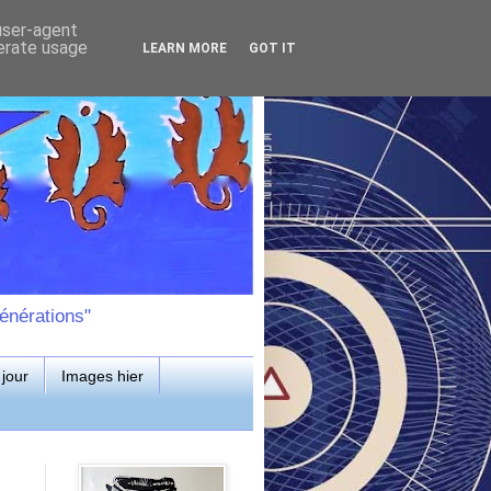
 user-agent
nerate usage
LEARN MORE
GOT IT
énérations"
jour
Images hier