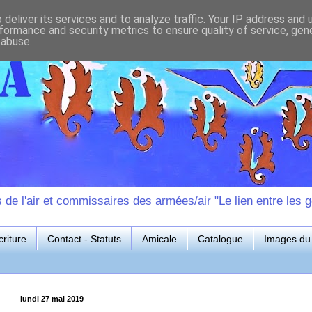
deliver its services and to analyze traffic. Your IP address and
formance and security metrics to ensure quality of service, ge
 abuse.
e l'air et commissaires des armées/air "Le lien entre les g
riture
Contact - Statuts
Amicale
Catalogue
Images du 
lundi 27 mai 2019