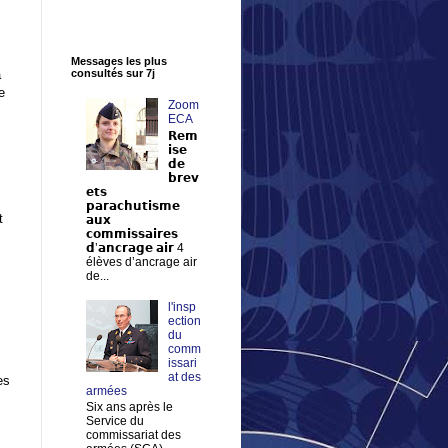
Messages les plus
a
consultés sur 7j
e
Zoom
ECA
𝗥𝗲𝗺
𝗶𝘀𝗲
𝗱𝗲
𝗯𝗿𝗲𝘃
𝗲𝘁𝘀
𝗽𝗮𝗿𝗮𝗰𝗵𝘂𝘁𝗶𝘀𝗺𝗲
t
𝗮𝘂𝘅
𝗰𝗼𝗺𝗺𝗶𝘀𝘀𝗮𝗶𝗿𝗲𝘀
𝗱’𝗮𝗻𝗰𝗿𝗮𝗴𝗲 𝗮𝗶𝗿 4
élèves d’ancrage air
de...
l'insp
ection
du
comm
issari
at des
es
armées
Six ans après le
Service du
commissariat des