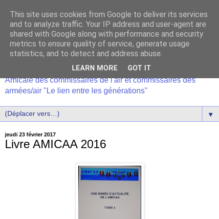
This site uses cookies from Google to deliver its services
and to analyze traffic. Your IP address and user-agent are
shared with Google along with performance and security
metrics to ensure quality of service, generate usage
statistics, and to detect and address abuse.
LEARN MORE
GOT IT
Amicale des commissaires de l'air et commissaires des
armées/air "Le lien entre les générations"
▼
jeudi 23 février 2017
Livre AMICAA 2016