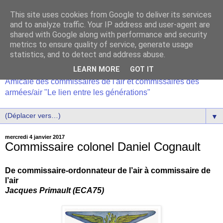
This site uses cookies from Google to deliver its services
and to analyze traffic. Your IP address and user-agent are
shared with Google along with performance and security
metrics to ensure quality of service, generate usage
statistics, and to detect and address abuse.
LEARN MORE
GOT IT
Amicale des commissaires de l'air et commissaires des
armées/air "Le lien entre les générations"
▼
mercredi 4 janvier 2017
Commissaire colonel Daniel Cognault
De commissaire-ordonnateur de l’air à commissaire de
l’air
Jacques Primault (ECA75)