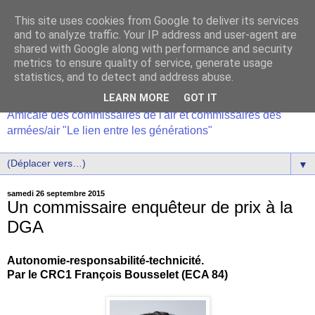
This site uses cookies from Google to deliver its services
and to analyze traffic. Your IP address and user-agent are
shared with Google along with performance and security
metrics to ensure quality of service, generate usage
statistics, and to detect and address abuse.
LEARN MORE
GOT IT
Amicale des commissaires de l'air et commissaires des
armées/air "Le lien entre les générations"
▼
samedi 26 septembre 2015
Un commissaire enquêteur de prix à la
DGA
Autonomie-responsabilité-technicité.
Par le CRC1 François Bousselet (ECA 84)