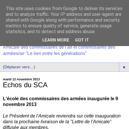
This site uses cookies from Google to deliver its services
and to analyze traffic. Your IP address and user-agent are
shared with Google along with performance and security
metrics to ensure quality of service, generate usage
statistics, and to detect and address abuse.
LEARN MORE
GOT IT
Amicale des commissaires de l'air et commissaires des
armées/air "Le lien entre les générations"
▼
mardi 12 novembre 2013
Echos du SCA
L'école des commissaires des armées inaugurée le 9
novembre 2013
Le Président de l'Amicale reviendra sur cette inauguration
dans la prochaine livraison de la "Lettre de l'Amicale"
diffusée aux membres.