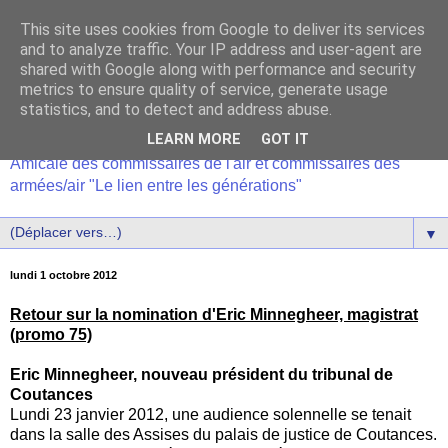
This site uses cookies from Google to deliver its services
and to analyze traffic. Your IP address and user-agent are
shared with Google along with performance and security
metrics to ensure quality of service, generate usage
statistics, and to detect and address abuse.
LEARN MORE
GOT IT
Amicale des commissaires de l'air et commissaires des
armées/air "Le lien entre les générations"
▼
lundi 1 octobre 2012
Retour sur la nomination d'Eric Minnegheer, magistrat
(promo 75)
Eric Minnegheer, nouveau président du tribunal de
Coutances
Lundi 23 janvier 2012, une audience solennelle se tenait
dans la salle des Assises du palais de justice de Coutances.