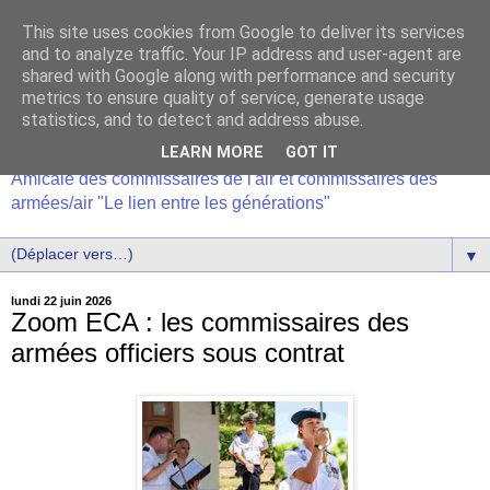
This site uses cookies from Google to deliver its services
and to analyze traffic. Your IP address and user-agent are
shared with Google along with performance and security
metrics to ensure quality of service, generate usage
statistics, and to detect and address abuse.
LEARN MORE
GOT IT
Amicale des commissaires de l'air et commissaires des
armées/air "Le lien entre les générations"
▼
lundi 22 juin 2026
Zoom ECA : les commissaires des
armées officiers sous contrat