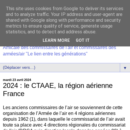
This site uses cookies from Google to deliver its services
and to analyze traffic. Your IP address and user-agent are
shared with Google along with performance and security
metrics to ensure quality of service, generate usage
statistics, and to detect and address abuse.
LEARN MORE
GOT IT
Amicale des commissaires de l'air et commissaires des
armées/air "Le lien entre les générations"
▼
mardi 23 avril 2024
2024 : le CTAAE, la région aérienne
France
Les anciens commissaires de l’air se souviennent de cette
organisation de l’Armée de l’air en 4 régions aériennes
depuis 1962 (1), dans laquelle le commissariat de l’air avait
toute sa place avec 4 directions régionales du commissariat