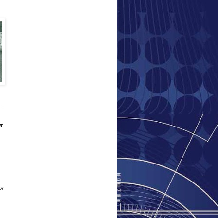
s
t
es