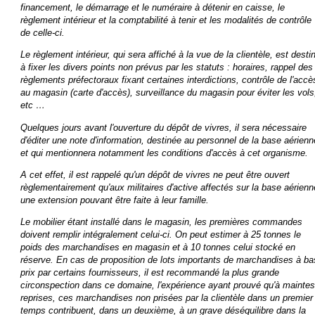
financement, le démarrage et le numéraire à détenir en caisse,
le
règlement intérieur et
la comptabilité à tenir et les modalités de contrôle
de celle-ci.
Le règlement intérieur, qui sera affiché à la vue de la clientèle, est desti
à fixer les divers points non prévus par les statuts : horaires, rappel des
règlements préfectoraux fixant certaines interdictions, contrôle de l'accè
au magasin (carte d'accès), surveillance du magasin pour éviter les vols
etc …
Quelques jours avant l'ouverture du dépôt de vivres, il sera nécessaire
d'éditer une note d'information, destinée au personnel de la base aérienn
et qui mentionnera notamment les conditions d'accès à cet organisme.
A cet effet, il est rappelé qu'un dépôt de vivres ne peut être ouvert
règlementairement qu'aux militaires d'active affectés sur la base aérienn
une extension pouvant être faite à leur famille.
Le mobilier étant installé dans le magasin, les premières commandes
doivent remplir intégralement celui-ci.
On peut estimer à 25 tonnes le
poids des marchandises en magasin et à 10 tonnes celui stocké en
réserve. En cas de proposition de lots importants de marchandises à ba
prix par certains fournisseurs, il est recommandé la plus grande
circonspection dans ce domaine, l'expérience ayant prouvé qu'à maintes
reprises, ces marchandises non prisées par la clientèle dans un premier
temps contribuent, dans un deuxième, à un grave déséquilibre dans la