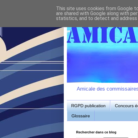
This site uses cookies from Google to 
are shared with Google along with per
statistics, and to detect and address
Amicale des commissaires d
RGPD publication
Concours éc
Glossaire
Rechercher dans ce blog