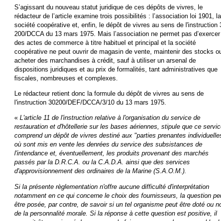
S’agissant du nouveau statut juridique de ces dépôts de vivres, le
rédacteur de l’article examine trois possibilités : l’association loi 1901, la
société coopérative et, enfin, le dépôt de vivres au sens de l'instruction 
200/DCCA du 13 mars 1975. Mais l’association ne permet pas d’exercer
des actes de commerce à titre habituel et principal et la société
coopérative ne peut ouvrir de magasin de vente, maintenir des stocks o
acheter des marchandises à crédit, sauf à utiliser un arsenal de
dispositions juridiques et au prix de formalités, tant administratives que
fiscales, nombreuses et complexes.
Le rédacteur retient donc la formule du dépôt de vivres au sens de
l'instruction 30200/DEF/DCCA/3/10 du 13 mars 1975.
«
L'article 11 de l'instruction relative à l'organisation du service de
restauration et d'hôtellerie sur les bases aériennes, stipule que ce servi
comprend un dépôt de vivres destiné aux "parties prenantes individuelle
où sont mis en vente les denrées du service des subsistances de
l'intendance et, éventuellement, les produits provenant des marchés
passés par la D.R.C.A. ou la C.A.D.A. ainsi que des services
d'approvisionnement des ordinaires de la Marine (S.A.O.M.).
Si la présente règlementation n'offre aucune difficulté d'interprétation
notamment en ce qui concerne le choix des fournisseurs, la question pe
être posée, par contre, de savoir si un tel organisme peut être doté ou n
de la personnalité morale. Si la réponse à cette question est positive, il