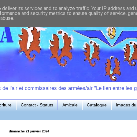
deliver its services and to analyze traffic. Your IP address and
formance and security metrics to ensure quality of service, ge
 abuse.
e l'air et commissaires des armées/air "Le lien entre les g
riture
Contact - Statuts
Amicale
Catalogue
Images du 
dimanche 21 janvier 2024