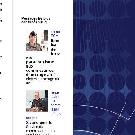
ls
6
Messages les plus
sé
consultés sur 7j
Zoom
ECA
es
𝗥𝗲𝗺
𝗶𝘀𝗲
𝗱𝗲
𝗯𝗿𝗲𝘃
ge
𝗲𝘁𝘀
𝗽𝗮𝗿𝗮𝗰𝗵𝘂𝘁𝗶𝘀𝗺𝗲
𝗮𝘂𝘅
𝗰𝗼𝗺𝗺𝗶𝘀𝘀𝗮𝗶𝗿𝗲𝘀
s
𝗱’𝗮𝗻𝗰𝗿𝗮𝗴𝗲 𝗮𝗶𝗿 4
élèves d’ancrage air
de...
l'insp
ection
s
du
comm
issari
at des
armées
Six ans après le
Service du
commissariat des