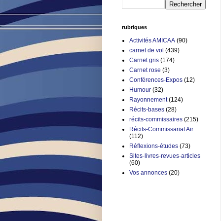
rubriques
Activités AMICAA
(90)
carnet de vol
(439)
Carnet gris
(174)
Carnet rose
(3)
Conférences-Expos
(12)
Humour
(32)
Rayonnement
(124)
Récits-bases
(28)
récits-commissaires
(215)
Récits-Commissariat Air
(112)
Réflexions-études
(73)
Sites-livres-revues-articles
(60)
Vos annonces
(20)