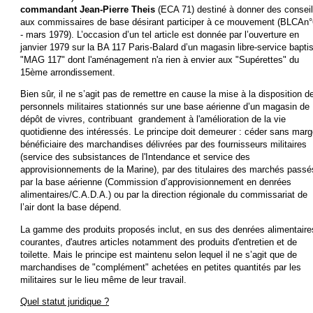
commandant Jean-Pierre Theis
(ECA 71) destiné à donner des consei
aux commissaires de base désirant participer à ce mouvement (BLCAn°
- mars 1979). L’occasion d’un tel article est donnée par l’ouverture en
janvier 1979 sur la BA 117 Paris-Balard d’un magasin libre-service bapti
"MAG 117" dont l'aménagement n'a rien à envier aux "Supérettes" du
15ème arrondissement.
Bien sûr, il ne s’agit pas de remettre en cause la mise à la disposition d
personnels militaires stationnés sur une base aérienne d’un magasin de
dépôt de vivres, contribuant grandement à l'amélioration de la vie
quotidienne des intéressés. Le principe doit demeurer : céder sans mar
bénéficiaire des marchandises délivrées par des fournisseurs militaires
(service des subsistances de l'Intendance et service des
approvisionnements de la Marine), par des titulaires des marchés passé
par la base aérienne (Commission d’approvisionnement en denrées
alimentaires/C.A.D.A.) ou par la direction régionale du commissariat de
l’air dont la base dépend.
La gamme des produits proposés inclut, en sus des denrées alimentaire
courantes, d'autres articles notamment des produits d'entretien et de
toilette. Mais le principe est maintenu selon lequel il ne s’agit que de
marchandises de "complément" achetées en petites quantités par les
militaires sur le lieu même de leur travail.
Quel statut juridique ?