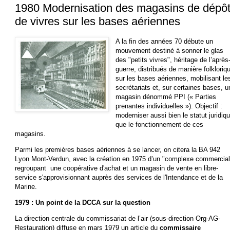
1980 Modernisation des magasins de dépô
de vivres sur les bases aériennes
A la fin des années 70 débute un
mouvement destiné à sonner le glas
des "petits vivres", héritage de l’après
guerre, distribués de manière folkloriq
sur les bases aériennes, mobilisant le
secrétariats et, sur certaines bases, u
magasin dénommé PPI (« Parties
prenantes individuelles »). Objectif :
moderniser aussi bien le statut juridiq
que le fonctionnement de ces
magasins.
Parmi les premières bases aériennes à se lancer, on citera la BA 942
Lyon Mont-Verdun, avec la création en 1975 d’un "complexe commercial
regroupant une coopérative d'achat et un magasin de vente en libre-
service s'approvisionnant auprès des services de l'Intendance et de la
Marine.
1979 : Un point de la DCCA sur la question
La direction centrale du commissariat de l’air (sous-direction Org-AG-
Restauration) diffuse en mars 1979 un article du
commissaire