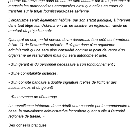
pourrait être envisagé dans ce cas de faire assurer par le responsable d
magasin les marchandises entreposées ainsi que celles en cours de
transfert sur le trajet fournisseurs-base aérienne.
L'organisme serait également habilité, par son statut juridique, à interven
dans tout litige afin d'obtenir en cas de sinistre, un règlement rapide du
montant du préjudice subi.
Quoi qu'il en soit, un tel service devra désormais être créé conformémen
à l'art. 11 de l'instruction précitée. Il s'agira donc d'un organisme
administratif qui ne sera plus considéré comme le point de vente d'un
organisme de restauration mais qui sera autonome et doté:
- d'un gérant et du personnel nécessaire à son fonctionnement ;
- d'une comptabilité distincte ;
- d'un compte bancaire à double signature (celles de l'officier des
subsistances et du gérant)
- d'une avance de démarrage.
La surveillance intérieure de ce dépôt sera assurée par le commissaire 
base, la surveillance administrative incombera quant à elle à l'autorité
régionale de tutelle. »
Des conseils pratiques