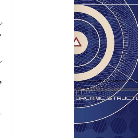
né
s
,
e
e,
s