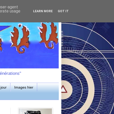
 user-agent
nerate usage
LEARN MORE
GOT IT
énérations"
jour
Images hier