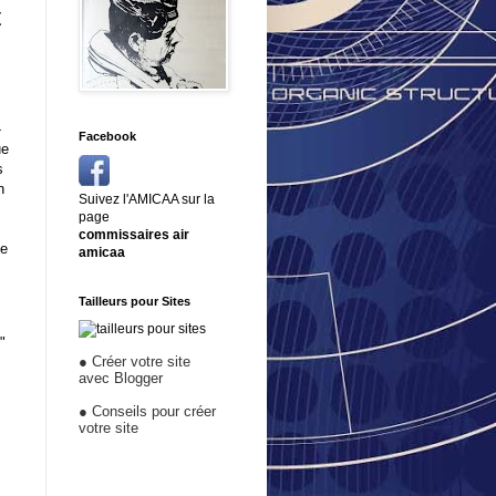
t
-
Facebook
ue
s
n
Suivez l'AMICAA sur la
page
commissaires air
ue
amicaa
Tailleurs pour Sites
"
●
Créer votre site
avec Blogger
●
Conseils pour créer
votre site