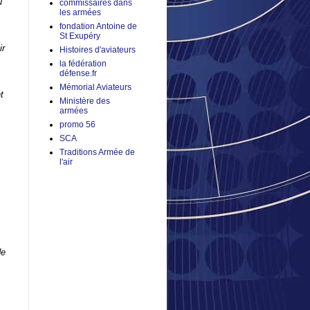
u
commissaires dans
les armées
fondation Antoine de
St Exupéry
ir
Histoires d'aviateurs
la fédération
défense.fr
Mémorial Aviateurs
t
Ministère des
armées
promo 56
SCA
Traditions Armée de
l'air
de