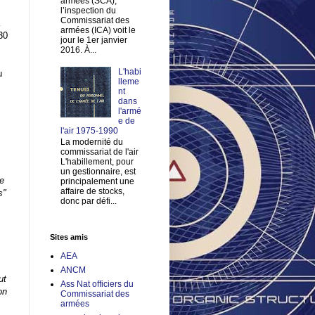
armées (SCA),
l’inspection du
Commissariat des
armées (ICA) voit le
30
jour le 1er janvier
2016. À...
L'habi
u
lleme
nt
dans
l'armé
e de
l'air 1975-1990
La modernité du
commissariat de l'air
L'habillement, pour
un gestionnaire, est
ce
principalement une
affaire de stocks,
s"
donc par défi...
Sites amis
AEA
ANCM
ut
Ass Nat officiers du
on
Commissariat des
armées