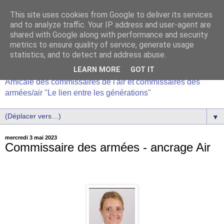
This site uses cookies from Google to deliver its services
and to analyze traffic. Your IP address and user-agent are
shared with Google along with performance and security
metrics to ensure quality of service, generate usage
statistics, and to detect and address abuse.
LEARN MORE
GOT IT
Amicale des commissaires de l'air et commissaires des
armées/air "Le lien entre les générations"
▼
mercredi 3 mai 2023
Commissaire des armées - ancrage Air