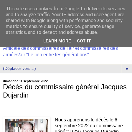
This site uses cookies from Google to deliver its services
and to analyze traffic. Your IP address and user-agent are
shared with Google along with performance and security
metrics to ensure quality of service, generate usage
statistics, and to detect and address abuse.
LEARN MORE
GOT IT
Amicale des commissaires de l'air et commissaires des
armées/air "Le lien entre les générations"
▼
dimanche 11 septembre 2022
Décès du commissaire général Jacques
Dujardin
Nous apprenons le décès le 6
septembre 2022 du commissaire
général (2S) Jacques Dujardin