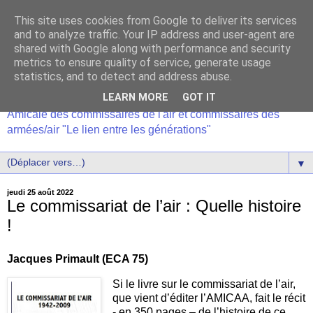
This site uses cookies from Google to deliver its services
and to analyze traffic. Your IP address and user-agent are
shared with Google along with performance and security
metrics to ensure quality of service, generate usage
statistics, and to detect and address abuse.
LEARN MORE
GOT IT
Amicale des commissaires de l'air et commissaires des
armées/air "Le lien entre les générations"
▼
jeudi 25 août 2022
Le commissariat de l’air : Quelle histoire
!
Jacques Primault (ECA 75)
Si le livre sur le commissariat de l’air,
que vient d’éditer l’AMICAA, fait le récit
- en 350 pages – de l’histoire de ce