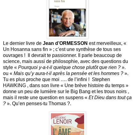
Le dernier livre de
Jean d’ORMESSON
est merveilleux, «
Un Hosanna sans fin » ; c’est une synthèse de tous ses
ouvrages ! Il devrait te passionner. Il parle beaucoup de
science, mais aussi de philosophie, avec des questions du
style «
Pourquoi y-a-t-il quelque chose plutôt que rien ?
».
ou «
Mais qu’y aura-t-il après la pensée et les hommes ?
».
Tu es plus proche que moi …. de l’infini ! Stephen
HAWKING , dans son livre « Une brève histoire du temps »
donne un peu de lumière sur le Big Bang et les trous noirs ,
mais il reste une question en suspens «
Et Dieu dans tout ça
?
». Qu’en penses-tu Thomas ?.