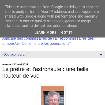
This site uses cookies from Google to deliver its services
and to analyze traffic. Your IP address and user-agent are
shared with Google along with performance and security
metrics to ensure quality of service, generate usage
statistics, and to detect and address abuse.
LEARN MORE
GOT IT
Amicale des commissaires de l'air et commissaires des
armées/air "Le lien entre les générations"
▼
mercredi 12 mai 2021
Le prêtre et l’astronaute : une belle
hauteur de vue