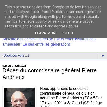
This site uses cookies from Google to deliver its services
and to analyze traffic. Your IP address and user-agent are
shared with Google along with performance and security
metrics to ensure quality of service, generate usage
statistics, and to detect and address abuse.
LEARN MORE
GOT IT
Amicale des commissaires de l'air et commissaires des
armées/air "Le lien entre les générations"
▼
samedi 3 avril 2021
Décès du commissaire général Pierre
Andrieux
Nous apprenons le décès du
commissaire général de division
aérienne Pierre Andrieux (ECA 58) le
17 mars 2021 à St Cloud (92) à l’âge