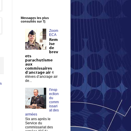
Messages les plus
consultés sur 7j
Zoom
ECA
𝗥𝗲𝗺
𝗶𝘀𝗲
𝗱𝗲
𝗯𝗿𝗲𝘃
𝗲𝘁𝘀
𝗽𝗮𝗿𝗮𝗰𝗵𝘂𝘁𝗶𝘀𝗺𝗲
𝗮𝘂𝘅
𝗰𝗼𝗺𝗺𝗶𝘀𝘀𝗮𝗶𝗿𝗲𝘀
𝗱’𝗮𝗻𝗰𝗿𝗮𝗴𝗲 𝗮𝗶𝗿 4
élèves d’ancrage air
de...
en
l'insp
ection
du
comm
issari
at des
armées
Six ans après le
Service du
commissariat des