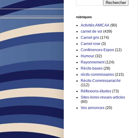
rubriques
Activités AMICAA
(90)
carnet de vol
(439)
Carnet gris
(174)
Carnet rose
(3)
Conférences-Expos
(12)
Humour
(32)
Rayonnement
(124)
Récits-bases
(28)
récits-commissaires
(215)
Récits-Commissariat Air
(112)
Réflexions-études
(73)
Sites-livres-revues-articles
(60)
Vos annonces
(20)