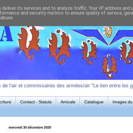
deliver its services and to analyze traffic. Your IP address and
formance and security metrics to ensure quality of service, ge
 abuse.
e l'air et commissaires des armées/air "Le lien entre les g
riture
Contact - Statuts
Amicale
Catalogue
Images du 
mercredi 30 décembre 2020