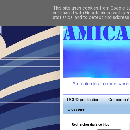
This site uses cookies from Google to 
are shared with Google along with per
statistics, and to detect and address
Amicale des commissaires d
RGPD publication
Concours éc
Glossaire
Rechercher dans ce blog