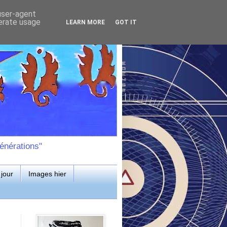
 user-agent
nerate usage
LEARN MORE
GOT IT
énérations"
jour
Images hier