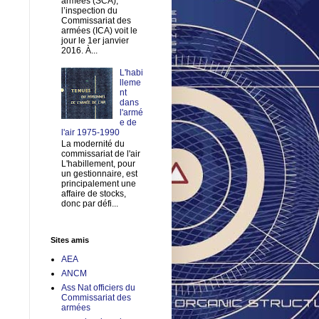
armées (SCA),
l’inspection du
Commissariat des
armées (ICA) voit le
jour le 1er janvier
2016. À...
L'habi
lleme
nt
dans
l'armé
e de
l'air 1975-1990
La modernité du
commissariat de l'air
L'habillement, pour
un gestionnaire, est
principalement une
affaire de stocks,
donc par défi...
Sites amis
AEA
ANCM
Ass Nat officiers du
Commissariat des
armées