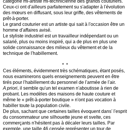
catégorie mi-artiste mi-technicienne des grands couturiers.
Ceux-ci ont d'ailleurs parfaitement su s'adapter à l'évolution
des mœurs en diffusant, sous leur griffe, des vêtements de
prêt-à-porter.
Le grand couturier est un artiste qui sait à l'occasion être un
homme d'affaires avisé.
Le styliste industriel est un travailleur indépendant ou un
salarié, plus ou moins inspiré, qui a de plus en plus une
solide connaissance des milieux du vêtement et de la
technique de l'habillement.
*
*
Ces éléments, évidemment très schématiques, étant posés,
nous examinerons quels enseignements peuvent en être
tirés pour l'habillement du personnel de l'armée de l'air.
A priori
, il semble qu'un tel examen n'aboutisse à rien de
probant. Les modèles des maisons de haute couture et
même le « prêt-à-porter boutique » n'ont pas vocation à
habiller toute la population civile.
De plus, sachant que certaines tailles évoquent dans' l'esprit
du consommateur une silhouette jeune et svelte, ces
commerçants n'hésitent pas à décaler leurs tailles. Par
exemple, une taille 46 censée représenter un tour de