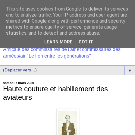
This site uses cookies from Google to deliver its services
and to analyze traffic. Your IP address and user-agent are
shared with Google along with performance and security
metrics to ensure quality of service, generate usage
statistics, and to detect and address abuse.
LEARN MORE
GOT IT
Amicale des commissaires de l'air et commissaires des
armées/air "Le lien entre les générations"
▼
samedi 7 mars 2020
Haute couture et habillement des
aviateurs