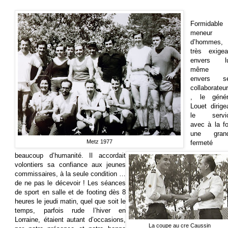
Formidable
meneur
d’hommes,
très exigea
envers lu
même e
envers s
collaborateu
, le génér
Louet dirigea
le servi
avec à la fo
une gran
Metz 1977
fermeté 
beaucoup d’humanité. Il accordait
volontiers sa confiance aux jeunes
commissaires, à la seule condition …
de ne pas le décevoir ! Les séances
de sport en salle et de footing dès 8
heures le jeudi matin, quel que soit le
temps, parfois rude l’hiver en
Lorraine, étaient autant d’occasions,
La coupe au cre Caussin