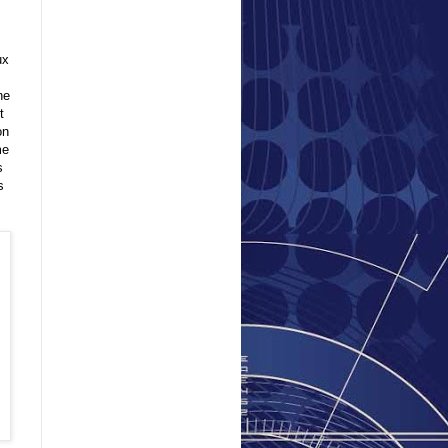
ux
ne
t
on
me
s
s