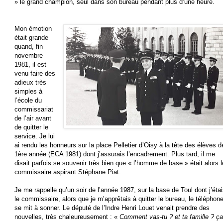
» le grand champion, seul dans son bureau pendant plus d’une heure.
Mon émotion
était grande
quand, fin
novembre
1981, il est
venu faire des
adieux très
simples à
l’école du
commissariat
de l’air avant
de quitter le
service. Je lui
ai rendu les honneurs sur la place Pelletier d’Oisy à la tête des élèves d
1ère année (ECA 1981) dont j’assurais l’encadrement. Plus tard, il me
disait parfois se souvenir très bien que « l’homme de base » était alors l
commissaire aspirant Stéphane Piat.
Je me rappelle qu’un soir de l’année 1987, sur la base de Toul dont j’éta
le commissaire, alors que je m’apprêtais à quitter le bureau, le téléphon
se mit à sonner. Le député de l’Indre Henri Louet venait prendre des
nouvelles, très chaleureusement : «
Comment vas-tu ? et ta famille ? ça