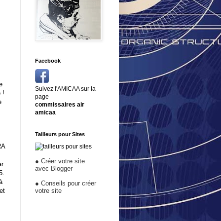
Facebook
,
e
Suivez l'AMICAA sur la
 !
page
e
commissaires air
amicaa
Tailleurs pour Sites
RA
●
Créer votre site
ar
avec Blogger
5.
à
●
Conseils pour créer
et
votre site