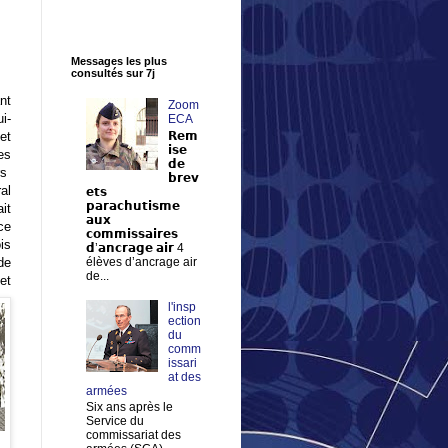
Messages les plus
consultés sur 7j
nt
Zoom
i-
ECA
t
𝗥𝗲𝗺
𝗶𝘀𝗲
es
𝗱𝗲
rs
𝗯𝗿𝗲𝘃
al
𝗲𝘁𝘀
𝗽𝗮𝗿𝗮𝗰𝗵𝘂𝘁𝗶𝘀𝗺𝗲
it
𝗮𝘂𝘅
ce
𝗰𝗼𝗺𝗺𝗶𝘀𝘀𝗮𝗶𝗿𝗲𝘀
is
𝗱’𝗮𝗻𝗰𝗿𝗮𝗴𝗲 𝗮𝗶𝗿 4
de
élèves d’ancrage air
de...
et
l'insp
ection
du
comm
issari
at des
armées
Six ans après le
Service du
commissariat des