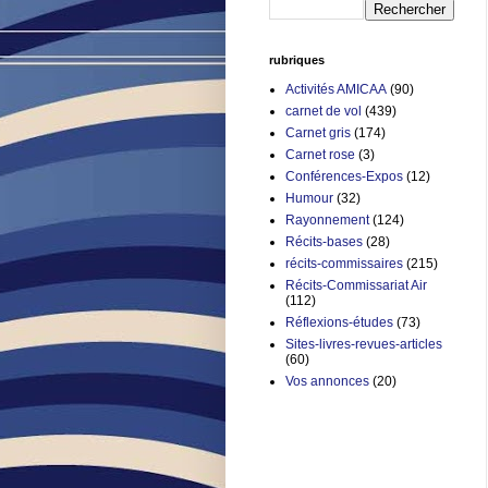
rubriques
Activités AMICAA
(90)
carnet de vol
(439)
Carnet gris
(174)
Carnet rose
(3)
Conférences-Expos
(12)
Humour
(32)
Rayonnement
(124)
Récits-bases
(28)
récits-commissaires
(215)
Récits-Commissariat Air
(112)
Réflexions-études
(73)
Sites-livres-revues-articles
(60)
Vos annonces
(20)