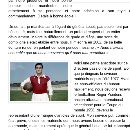
par notre présence et notre bonne
humeur, de manifester notre
attachement à sa personne et notre adhésion à son style 
commandement. J’étais à bonne école !
De ce fait, je manifestais à l’égard du général Louet, pas seulement par
nécessité, mais tout naturellement, un profond respect et un entier
dévouement. Malgré la différence de grade et d’âge, une sorte de
complicité s’était établie entre nous. Il m’écrira en 2002, de sa belle
écriture ronde, en parlant de notre période messine : «
Nous n’avons
ensemble que de bons souvenirs qu’il nous faut perpétuer
».
Voici une petite anecdote sur ce
directeur passionné de sport, alo
que je dirigeais la division
matériels depuis l’été 1977. Avec
les sous-officiers du bureau
habillement, nous devions recevo
le footballeur Roger Piantoni,
ancien attaquant international
sélectionné pour la Coupe du
monde 1958, devenu le
représentant d’une marque d’articles de sport. Mon service put, comme i
était prévu, choisir les matériels dont nous avions besoin et passer la
commande, mais seulement après que le général Louet se fut « appropr