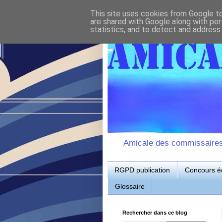
This site uses cookies from Google to 
are shared with Google along with per
statistics, and to detect and address
Amicale des commissaires d
RGPD publication
Concours éc
Glossaire
Rechercher dans ce blog