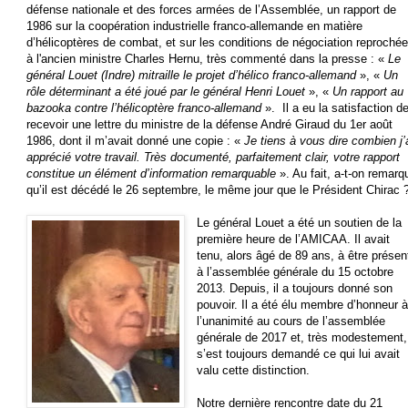
défense nationale et des forces armées de l’Assemblée, un rapport de
1986 sur la coopération industrielle franco-allemande en matière
d’hélicoptères de combat, et sur les conditions de négociation reproché
à l'ancien ministre Charles Hernu, très commenté dans la presse : «
Le
général Louet (Indre) mitraille le projet d’hélico franco-allemand
», «
Un
rôle déterminant a été joué par le général Henri Louet
», «
Un rapport au
bazooka contre l’hélicoptère franco-allemand
». Il a eu la satisfaction d
recevoir une lettre du ministre de la défense André Giraud du 1er août
1986, dont il m’avait donné une copie : «
Je tiens à vous dire combien j’
apprécié votre travail. Très documenté, parfaitement clair, votre rapport
constitue un élément d’information remarquable
». Au fait, a-t-on remarq
qu’il est décédé le 26 septembre, le même jour que le Président Chirac 
Le général Louet a été un soutien de la
première heure de l’AMICAA. Il avait
tenu, alors âgé de 89 ans, à être présen
à l’assemblée générale du 15 octobre
2013. Depuis, il a toujours donné son
pouvoir. Il a été élu membre d’honneur 
l’unanimité au cours de l’assemblée
générale de 2017 et, très modestement,
s’est toujours demandé ce qui lui avait
valu cette distinction.
Notre dernière rencontre date du 21