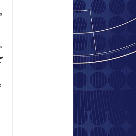
es
e
ai
ué
?
t
à