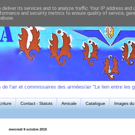
deliver its services and to analyze traffic. Your IP address and
formance and security metrics to ensure quality of service, ge
 abuse.
e l'air et commissaires des armées/air "Le lien entre les g
riture
Contact - Statuts
Amicale
Catalogue
Images du 
mercredi 9 octobre 2019