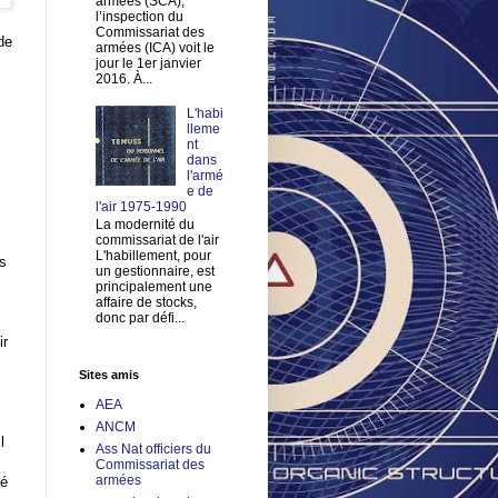
armées (SCA),
l’inspection du
Commissariat des
de
armées (ICA) voit le
jour le 1er janvier
2016. À...
L'habi
lleme
nt
dans
l'armé
e de
l'air 1975-1990
La modernité du
commissariat de l'air
L'habillement, pour
rs
un gestionnaire, est
principalement une
affaire de stocks,
donc par défi...
ir
Sites amis
AEA
ANCM
l
Ass Nat officiers du
Commissariat des
armées
ié