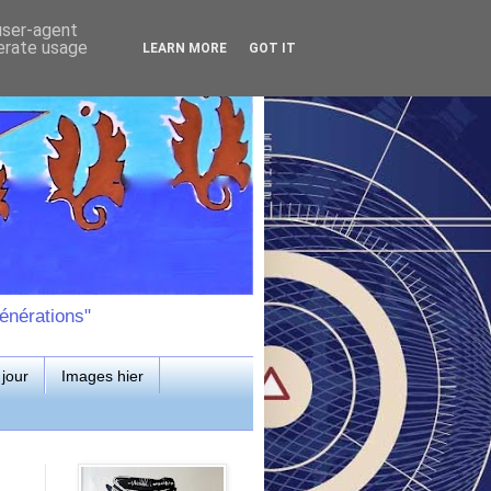
 user-agent
nerate usage
LEARN MORE
GOT IT
énérations"
jour
Images hier