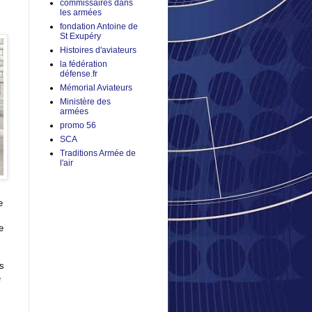
commissaires dans
les armées
fondation Antoine de
St Exupéry
Histoires d'aviateurs
la fédération
défense.fr
Mémorial Aviateurs
Ministère des
armées
promo 56
SCA
Traditions Armée de
l'air
e
e
is
e