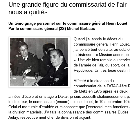
Une grande figure du commissariat de l’air
nous a quittés
Un témoignage personnel sur le commissaire général Henri Louet
Par le commissaire général (2S) Michel Barbaux
Quand j’ai appris le décès du
commissaire général Henri Louet
j’ai pensé tout de suite, au-delà d
la tristesse : « Mission accomplie
» Une vie bien remplie au servic
de l’armée de l’air, du sport, de la
République. Un très beau destin !
Affecté à la direction du
commissariat de la FATAC-1ère 
de Metz en 1975 après les deux
années d’école et un stage à Dakar, je suis accueilli chaleureusement p
le directeur, le commissaire (encore) colonel Louet, le 10 septembre 197
Celui-ci me tutoie d’emblée et m’annonce que j’exercerai mes fonctions 
la division matériels. J’y fais la connaissance des commissaires Eudes 
Aubry, respectivement chef de division et adjoint.