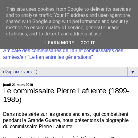
This site uses cookies from Google to deliver its services
and to analyze traffic. Your IP address and user-agent are
shared with Google along with performance and security
metrics to ensure quality of service, generate usage
statistics, and to detect and address abuse.
LEARN MORE
GOT IT
Amicale des commissaires de l'air et commissaires des
armées/air "Le lien entre les générations"
▼
jeudi 21 mars 2019
Le commissaire Pierre Lafuente (1899-
1985)
Dans notre série sur les grands anciens, qui combattirent
pendant la Grande Guerre, nous présentons la biographie
du commissaire Pierre Lafuente.