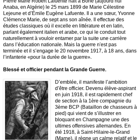
Pierre Marie Robert Lafuente naît à Bône (aujourd’hui
Anaba, en Algérie) le 25 mars 1899 de Marie Célestine
Lejeune et d’Émile Eugène Lafuente. Il a une sœur, Yvonne
Clémence Marie, de sept ans son aînée. Il effectue des
études classiques où il excelle en littérature et en latin,
parlant également italien et arabe, ce qui le conduit tout
naturellement à vouloir entamer par la suite une carrière
dans l’éducation nationale. Mais la guerre n'est pas
terminée et il s’engage le 20 novembre 1917, à 18 ans, dans
l’infanterie «pour la durée de la guerre».
Blessé et officier pendant la Grande Guerre.
D’emblée, il manifeste l’ambition
d’être officier. Devenu élève-aspirant
en juin 1918, il est rapidement chef
de section à la 1ère compagnie du
3ème BCP (Bataillon de chasseurs à
pied) qui vient de s’illustrer en
bloquant en Champagne une des
ultimes offensives allemandes. En
été 1918, à Saint-Hilaire-le-Grand
(Marne), il règne un calme relatif et le