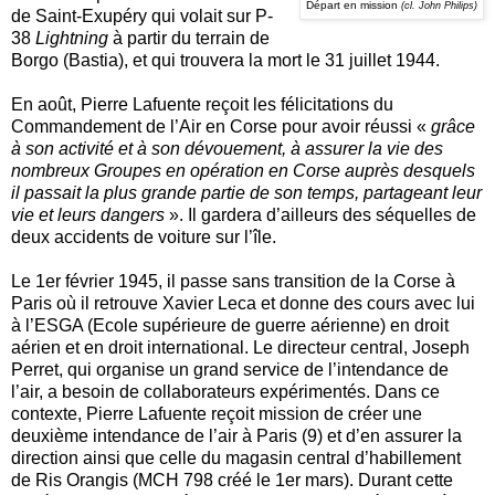
Départ en mission
(cl. John Philips)
de Saint-Exupéry qui volait sur P-
38
Lightning
à partir du terrain de
Borgo (Bastia), et qui trouvera la mort le 31 juillet 1944.
En août, Pierre Lafuente reçoit les félicitations du
Commandement de l’Air en Corse pour avoir réussi «
grâce
à son activité et à son dévouement, à assurer la vie des
nombreux Groupes en opération en Corse auprès desquels
il passait la plus grande partie de son temps, partageant leur
vie et leurs dangers
». Il gardera d’ailleurs des séquelles de
deux accidents de voiture sur l’île.
Le 1er février 1945, il passe sans transition de la Corse à
Paris où il retrouve Xavier Leca et donne des cours avec lui
à l’ESGA (Ecole supérieure de guerre aérienne) en droit
aérien et en droit international. Le directeur central, Joseph
Perret, qui organise un grand service de l’intendance de
l’air, a besoin de collaborateurs expérimentés. Dans ce
contexte, Pierre Lafuente reçoit mission de créer une
deuxième intendance de l’air à Paris (9) et d’en assurer la
direction ainsi que celle du magasin central d’habillement
de Ris Orangis (MCH 798 créé le 1er mars). Durant cette