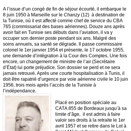
A l’issue d’un congé de fin de séjour écourté, il embarque le
8 juin 1950 à Marseille sur le
Chanzy
(12) à destination de
la Tunisie, où il est affecté comme chef de service du CBA
765 (commissariat des bases aériennes). Douze ans après
avoir fait en Tunisie ses débuts dans l’aviation, il va y
occuper son dernier poste pendant six ans. Malgré des
soins annuels, sa santé se dégrade. Il passe commissaire
colonel le 1er janvier 1954 et présente, le 17 octobre 1955,
une demande d’intégration à la Cour des Comptes. Une fois
encore, un changement de ministre de l’air (Secrétaire
d’État) lui porte préjudice. Son dossier se perd et ne sera
jamais retrouvé. Après une courte hospitalisation à Tunis, il
doit être rapatrié d’urgence par voie aérienne civile le 10 juin
1956, trois mois après l’accès de la Tunisie à
l’indépendance.
Placé en position spéciale au
CATA 855 de Bordeaux jusqu’à sa
limite d’âge, il est admis à faire
valoir ses droits à la retraite le 1er
avril 1957 et se retire dans le Lot à