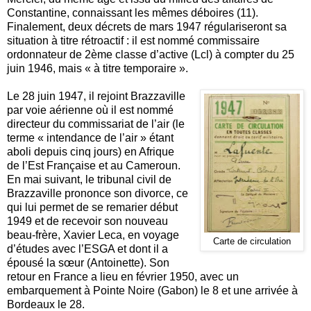
Constantine, connaissant les mêmes déboires (11).
Finalement, deux décrets de mars 1947 régulariseront sa
situation à titre rétroactif : il est nommé commissaire
ordonnateur de 2ème classe d’active (Lcl) à compter du 25
juin 1946, mais « à titre temporaire ».
Le 28 juin 1947, il rejoint Brazzaville
par voie aérienne où il est nommé
directeur du commissariat de l’air (le
terme « intendance de l’air » étant
aboli depuis cinq jours) en Afrique
de l’Est Française et au Cameroun.
En mai suivant, le tribunal civil de
Brazzaville prononce son divorce, ce
qui lui permet de se remarier début
1949 et de recevoir son nouveau
beau-frère, Xavier Leca, en voyage
Carte de circulation
d’études avec l’ESGA et dont il a
épousé la sœur (Antoinette). Son
retour en France a lieu en février 1950, avec un
embarquement à Pointe Noire (Gabon) le 8 et une arrivée à
Bordeaux le 28.