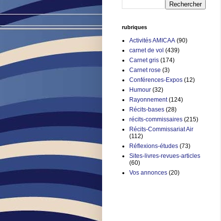
rubriques
Activités AMICAA
(90)
carnet de vol
(439)
Carnet gris
(174)
Carnet rose
(3)
Conférences-Expos
(12)
Humour
(32)
Rayonnement
(124)
Récits-bases
(28)
récits-commissaires
(215)
Récits-Commissariat Air
(112)
Réflexions-études
(73)
Sites-livres-revues-articles
(60)
Vos annonces
(20)