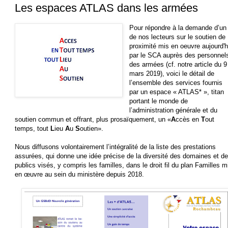
Les espaces ATLAS dans les armées
Pour répondre à la demande d’un
de nos lecteurs sur le soutien de
proximité mis en oeuvre aujourd'h
par le SCA auprès des personnel
des armées (cf. notre article du 9
mars 2019), voici le détail de
l’ensemble des services fournis
par un espace « ATLAS* », titan
portant le monde de
l’administration générale et du
soutien commun et offrant, plus prosaïquement, un «
A
ccès en
T
out
temps, tout
L
ieu
A
u
S
outien».
Nous diffusons volontairement l’intégralité de la liste des prestations
assurées, qui donne une idée précise de la diversité des domaines et d
publics visés, y compris les familles, dans le droit fil du plan Familles m
en œuvre au sein du ministère depuis 2018.