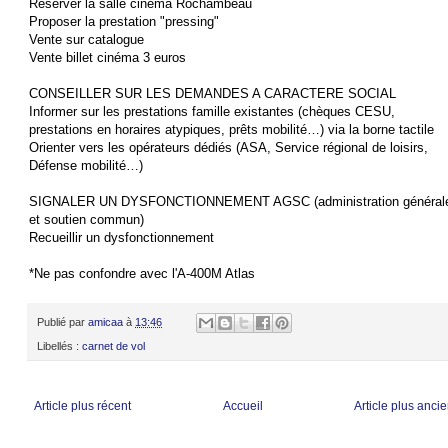
Réserver la salle cinéma Rochambeau
Proposer la prestation "pressing"
Vente sur catalogue
Vente billet cinéma 3 euros
CONSEILLER SUR LES DEMANDES A CARACTERE SOCIAL
Informer sur les prestations famille existantes (chèques CESU,
prestations en horaires atypiques, prêts mobilité…) via la borne tactile
Orienter vers les opérateurs dédiés (ASA, Service régional de loisirs,
Défense mobilité…)
SIGNALER UN DYSFONCTIONNEMENT AGSC (administration général
et soutien commun)
Recueillir un dysfonctionnement
*Ne pas confondre avec l'A-400M Atlas
Publié par
amicaa
à
13:46
Libellés :
carnet de vol
Article plus récent
Accueil
Article plus anci