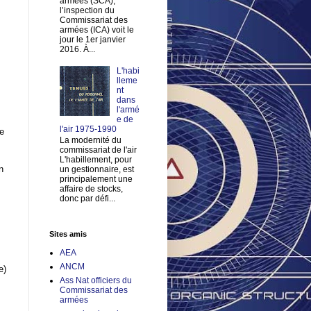
armées (SCA),
l’inspection du
Commissariat des
armées (ICA) voit le
jour le 1er janvier
2016. À...
L'habi
lleme
nt
dans
l'armé
e de
l'air 1975-1990
le
La modernité du
commissariat de l'air
L'habillement, pour
n
un gestionnaire, est
principalement une
affaire de stocks,
donc par défi...
Sites amis
AEA
ANCM
e)
Ass Nat officiers du
Commissariat des
armées