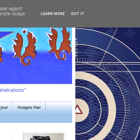
 user-agent
nerate usage
LEARN MORE
GOT IT
énérations"
jour
Images hier