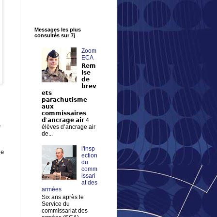
Messages les plus
consultés sur 7j
Zoom
ECA
𝗥𝗲𝗺
𝗶𝘀𝗲
𝗱𝗲
𝗯𝗿𝗲𝘃
𝗲𝘁𝘀
𝗽𝗮𝗿𝗮𝗰𝗵𝘂𝘁𝗶𝘀𝗺𝗲
𝗮𝘂𝘅
𝗰𝗼𝗺𝗺𝗶𝘀𝘀𝗮𝗶𝗿𝗲𝘀
𝗱’𝗮𝗻𝗰𝗿𝗮𝗴𝗲 𝗮𝗶𝗿 4
e
élèves d’ancrage air
de...
l'insp
le
ection
du
comm
issari
at des
armées
Six ans après le
Service du
commissariat des