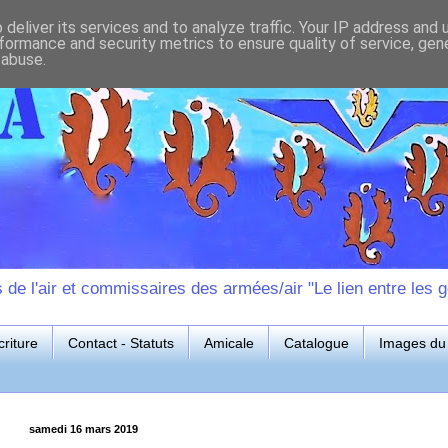
deliver its services and to analyze traffic. Your IP address and
formance and security metrics to ensure quality of service, ge
 abuse.
e l'air et commissaires des armées/air "Le lien entre les g
riture
Contact - Statuts
Amicale
Catalogue
Images du 
samedi 16 mars 2019