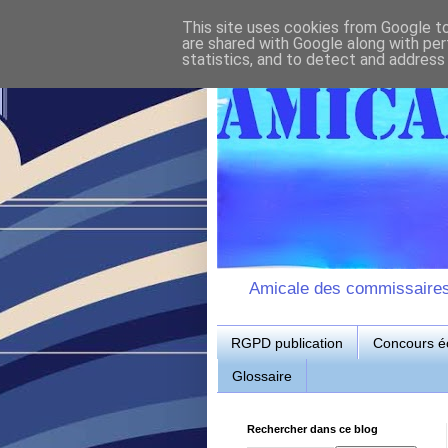
This site uses cookies from Google to 
are shared with Google along with per
statistics, and to detect and address
Amicale des commissaires d
RGPD publication
Concours éc
Glossaire
Rechercher dans ce blog