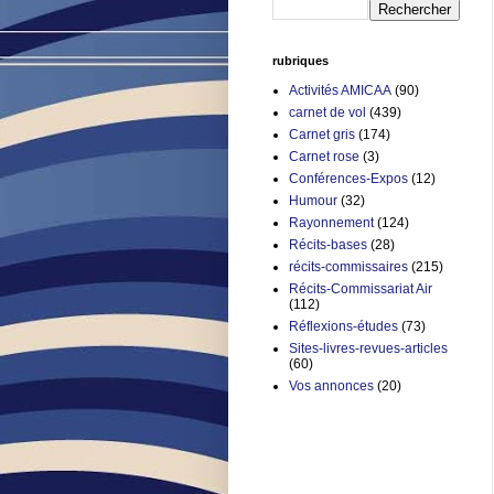
rubriques
Activités AMICAA
(90)
carnet de vol
(439)
Carnet gris
(174)
Carnet rose
(3)
Conférences-Expos
(12)
Humour
(32)
Rayonnement
(124)
Récits-bases
(28)
récits-commissaires
(215)
Récits-Commissariat Air
(112)
Réflexions-études
(73)
Sites-livres-revues-articles
(60)
Vos annonces
(20)