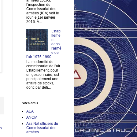
armées (SCA),
l’inspection du
Commissariat des
armées (ICA) voit le
jour le 1er janvier
2016. À...
L'habi
lleme
nt
dans
l'armé
e de
l'air 1975-1990
La modernité du
commissariat de l'air
L'habillement, pour
un gestionnaire, est
principalement une
affaire de stocks,
donc par défi...
Sites amis
AEA
ANCM
Ass Nat officiers du
Commissariat des
en
armées