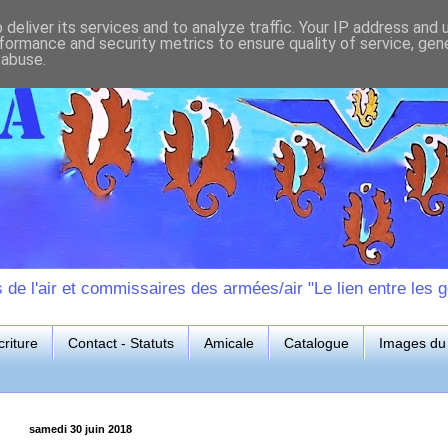
deliver its services and to analyze traffic. Your IP address and
formance and security metrics to ensure quality of service, ge
 abuse.
e l'air et commissaires des armées/air "Le lien entre les g
riture
Contact - Statuts
Amicale
Catalogue
Images du 
samedi 30 juin 2018