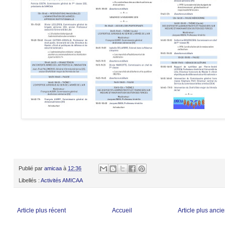
Publié par
amicaa
à
12:36
Libellés :
Activités AMICAA
Article plus récent
Accueil
Article plus anci