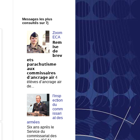
Messages les plus
consultés sur 7j
Zoom
ECA
𝗥𝗲𝗺
𝗶𝘀𝗲
𝗱𝗲
𝗯𝗿𝗲𝘃
𝗲𝘁𝘀
𝗽𝗮𝗿𝗮𝗰𝗵𝘂𝘁𝗶𝘀𝗺𝗲
𝗮𝘂𝘅
𝗰𝗼𝗺𝗺𝗶𝘀𝘀𝗮𝗶𝗿𝗲𝘀
𝗱’𝗮𝗻𝗰𝗿𝗮𝗴𝗲 𝗮𝗶𝗿 4
élèves d’ancrage air
de...
l'insp
ection
du
comm
issari
at des
armées
Six ans après le
Service du
commissariat des