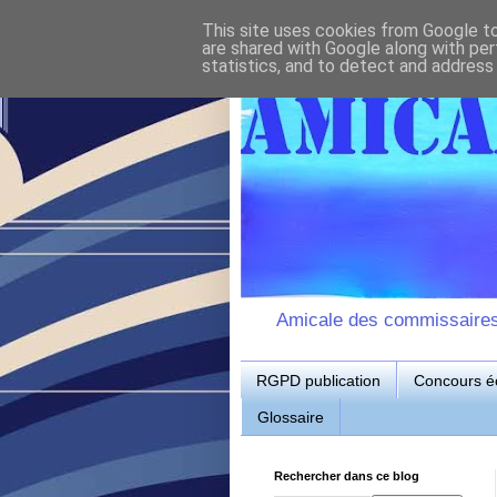
This site uses cookies from Google to 
are shared with Google along with per
statistics, and to detect and address
Amicale des commissaires d
RGPD publication
Concours éc
Glossaire
Rechercher dans ce blog