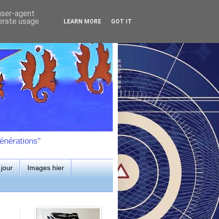
 user-agent
nerate usage
LEARN MORE
GOT IT
énérations"
jour
Images hier