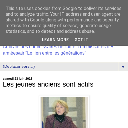
This site uses cookies from Google to deliver its services
and to analyze traffic. Your IP address and user-agent are
shared with Google along with performance and security
metrics to ensure quality of service, generate usage
statistics, and to detect and address abuse.
LEARN MORE
GOT IT
Amicale des commissaires de l'air et commissaires des
armées/air "Le lien entre les générations"
▼
samedi 23 juin 2018
Les jeunes anciens sont actifs