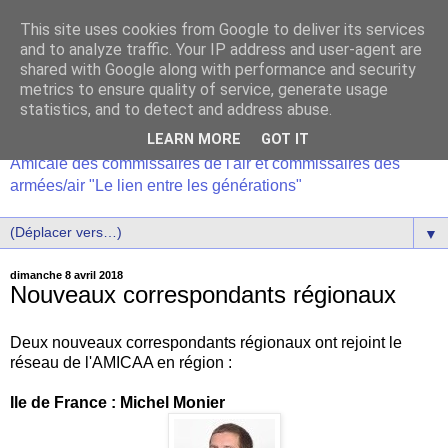
This site uses cookies from Google to deliver its services
and to analyze traffic. Your IP address and user-agent are
shared with Google along with performance and security
metrics to ensure quality of service, generate usage
statistics, and to detect and address abuse.
LEARN MORE
GOT IT
Amicale des commissaires de l'air et commissaires des
armées/air "Le lien entre les générations"
▼
dimanche 8 avril 2018
Nouveaux correspondants régionaux
Deux nouveaux correspondants régionaux ont rejoint le
réseau de l'AMICAA en région :
Ile de France : Michel Monier