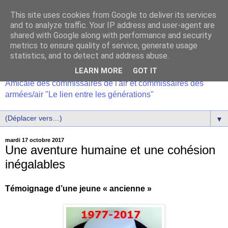
This site uses cookies from Google to deliver its services
and to analyze traffic. Your IP address and user-agent are
shared with Google along with performance and security
metrics to ensure quality of service, generate usage
statistics, and to detect and address abuse.
LEARN MORE
GOT IT
Amicale des commissaires de l'air et commissaires des
armées/air "Le lien entre les générations"
▼
mardi 17 octobre 2017
Une aventure humaine et une cohésion
inégalables
Témoignage d’une jeune « ancienne »