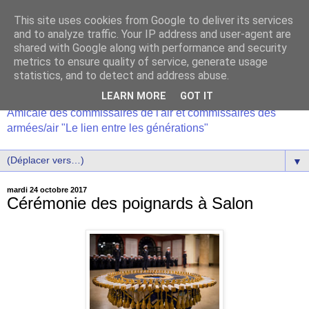
This site uses cookies from Google to deliver its services
and to analyze traffic. Your IP address and user-agent are
shared with Google along with performance and security
metrics to ensure quality of service, generate usage
statistics, and to detect and address abuse.
LEARN MORE
GOT IT
Amicale des commissaires de l'air et commissaires des
armées/air "Le lien entre les générations"
▼
mardi 24 octobre 2017
Cérémonie des poignards à Salon