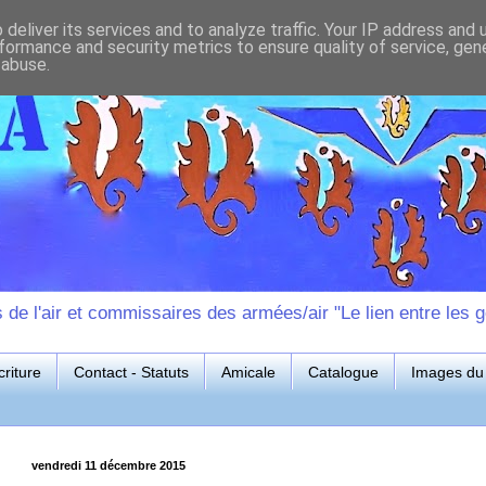
deliver its services and to analyze traffic. Your IP address and
formance and security metrics to ensure quality of service, ge
 abuse.
e l'air et commissaires des armées/air "Le lien entre les g
riture
Contact - Statuts
Amicale
Catalogue
Images du 
vendredi 11 décembre 2015