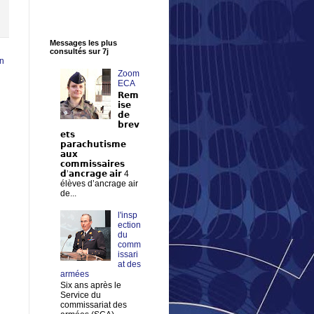
Messages les plus
consultés sur 7j
en
Zoom
ECA
𝗥𝗲𝗺
𝗶𝘀𝗲
𝗱𝗲
𝗯𝗿𝗲𝘃
𝗲𝘁𝘀
𝗽𝗮𝗿𝗮𝗰𝗵𝘂𝘁𝗶𝘀𝗺𝗲
𝗮𝘂𝘅
𝗰𝗼𝗺𝗺𝗶𝘀𝘀𝗮𝗶𝗿𝗲𝘀
𝗱’𝗮𝗻𝗰𝗿𝗮𝗴𝗲 𝗮𝗶𝗿 4
élèves d’ancrage air
de...
l'insp
ection
du
comm
issari
at des
armées
Six ans après le
Service du
commissariat des