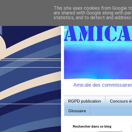
This site uses cookies from Google to 
are shared with Google along with per
statistics, and to detect and address
Amicale des commissaires d
RGPD publication
Concours éc
Glossaire
Rechercher dans ce blog