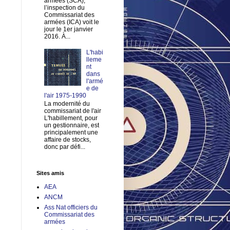
armées (SCA),
l’inspection du
Commissariat des
armées (ICA) voit le
jour le 1er janvier
2016. À...
L'habi
lleme
nt
dans
l'armé
e de
l'air 1975-1990
La modernité du
commissariat de l'air
L'habillement, pour
un gestionnaire, est
principalement une
affaire de stocks,
donc par défi...
Sites amis
AEA
ANCM
Ass Nat officiers du
Commissariat des
armées