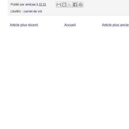
Publié par
amicaa
à
11:11
Libellés :
carnet de vol
Article plus récent
Accueil
Article plus anci