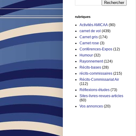
rubriques
Activités AMICAA
(90)
carnet de vol
(439)
Carnet gris
(174)
Carnet rose
(3)
Conférences-Expos
(12)
Humour
(32)
Rayonnement
(124)
Récits-bases
(28)
récits-commissaires
(215)
Récits-Commissariat Air
(112)
Réflexions-études
(73)
Sites-livres-revues-articles
(60)
Vos annonces
(20)