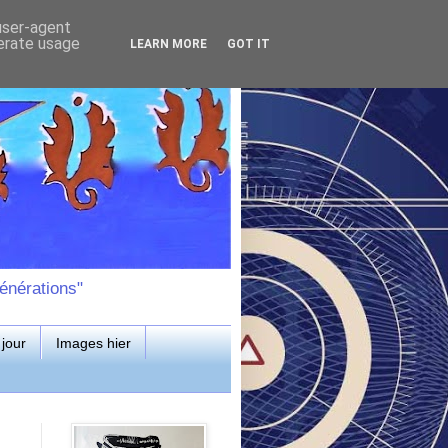
 user-agent
nerate usage
LEARN MORE
GOT IT
énérations"
jour
Images hier