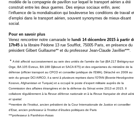
modèle de la compagnie de pavillon sur lequel le transport aérien a été
construit entre les deux guerres. Des enjeux sociaux enfin, avec
l’influence de la mondialisation qui bouleverse les conditions de travail e
d’emploi dans le transport aérien, souvent synonymes de mieux-disant
social.
Pour en savoir plus
Venez rencontrer notre camarade le
lundi 14 décembre 2015 à partir d
17h45
à la libraire Pédone 13 rue Soufflot, 75005 Paris, en présence du
président Gilbert Guillaume** et du professeur Jean-Claude Javillier***.
*
A été affecté successivement au sein des unités de l’armée de l’air (BA 217 Brétigny-sur
Orge, BA 105 Evreux, BA 188 Djibouti et SACA 875) et des organismes du ministère de la
défense (officier transport au CPCO et conseiller juridique de l’EMA). Détaché en 2009 au
sein du groupe DCI AIRCO, il a servi à plusieurs reprises dans l’OTAN (Bosnie-Herzégovine
Kosovo, Afghanistan et Turquie) et a occupé le poste d’expert militaire auprès de la
Commission des affaires étrangères et de la défense du Sénat entre 2013 et 2015. Il
collabore régulièrement à la
Revue défense nationale
et à la
Revue française de droit aéri
et spatial
.
**
membre de l’Institut, ancien président de la Cour Internationale de Justice et conseiller
d’Etat, ancien
professeur à l'Institut d'études politiques de Paris
***professeur à Panthéon-Assas