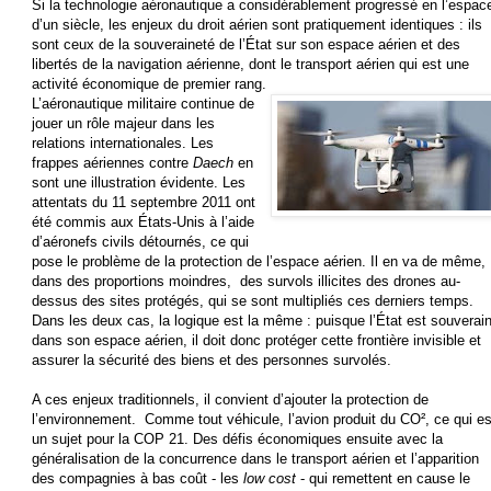
Si la technologie aéronautique a considérablement progressé en l’espac
d’un siècle, les enjeux du droit aérien sont pratiquement identiques : ils
sont ceux de la souveraineté de l’État sur son espace aérien et des
libertés de la navigation aérienne, dont le transport aérien qui est une
activité économique de premier rang.
L’aéronautique militaire continue de
jouer un rôle majeur dans les
relations internationales. Les
frappes aériennes contre
Daech
en
sont une illustration évidente. Les
attentats du 11 septembre 2011 ont
été commis aux États-Unis à l’aide
d’aéronefs civils détournés, ce qui
pose le problème de la protection de l’espace aérien. Il en va de même,
dans des proportions moindres, des survols illicites des drones au-
dessus des sites protégés, qui se sont multipliés ces derniers temps.
Dans les deux cas, la logique est la même : puisque l’État est souverai
dans son espace aérien, il doit donc protéger cette frontière invisible et
assurer la sécurité des biens et des personnes survolés.
A ces enjeux traditionnels, il convient d’ajouter la protection de
l’environnement. Comme tout véhicule, l’avion produit du CO², ce qui es
un sujet pour la COP 21. Des défis économiques ensuite avec la
généralisation de la concurrence dans le transport aérien et l’apparition
des compagnies à bas coût - les
low cost
- qui remettent en cause le