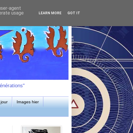
 user-agent
nerate usage
LEARN MORE
GOT IT
énérations"
jour
Images hier