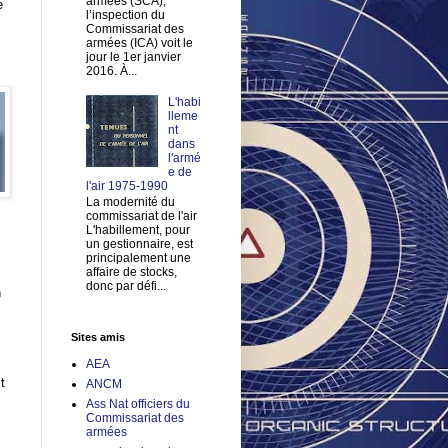
armées (SCA),
e
l’inspection du
Commissariat des
armées (ICA) voit le
jour le 1er janvier
2016. À...
L'habi
lleme
nt
dans
l'armé
e de
l'air 1975-1990
La modernité du
commissariat de l'air
L'habillement, pour
un gestionnaire, est
principalement une
affaire de stocks,
donc par défi...
n
Sites amis
AEA
t
ANCM
Ass Nat officiers du
Commissariat des
armées