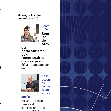
e
Messages les plus
consultés sur 7j
Zoom
ECA
u
𝗥𝗲𝗺
𝗶𝘀𝗲
𝗱𝗲
𝗯𝗿𝗲𝘃
𝗲𝘁𝘀
a
𝗽𝗮𝗿𝗮𝗰𝗵𝘂𝘁𝗶𝘀𝗺𝗲
𝗮𝘂𝘅
𝗰𝗼𝗺𝗺𝗶𝘀𝘀𝗮𝗶𝗿𝗲𝘀
𝗱’𝗮𝗻𝗰𝗿𝗮𝗴𝗲 𝗮𝗶𝗿 4
i
élèves d’ancrage air
t
de...
l'insp
ection
n
du
comm
issari
at des
armées
Six ans après le
é.
Service du
commissariat des