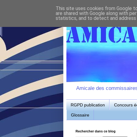
This site uses cookies from Google to 
are shared with Google along with per
statistics, and to detect and address
Amicale des commissaires d
RGPD publication
Concours éc
Glossaire
Rechercher dans ce blog