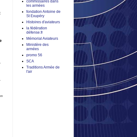
commissaires dans
les armées
fondation Antoine de
t
St Exupéry
Histoires d'aviateurs
la fédération
défense.fr
Mémorial Aviateurs
e
Ministère des
armées
promo 56
SCA
-
Traditions Armée de
l'air
,
en