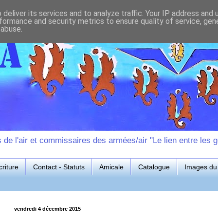
deliver its services and to analyze traffic. Your IP address and
formance and security metrics to ensure quality of service, ge
 abuse.
e l'air et commissaires des armées/air "Le lien entre les g
riture
Contact - Statuts
Amicale
Catalogue
Images du 
vendredi 4 décembre 2015