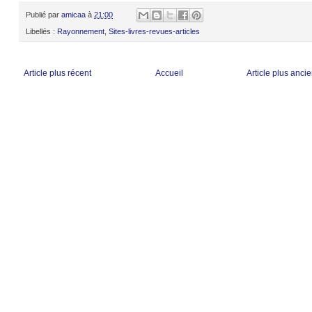
Publié par
amicaa
à
21:00
Libellés :
Rayonnement
,
Sites-livres-revues-articles
Article plus récent
Accueil
Article plus anci