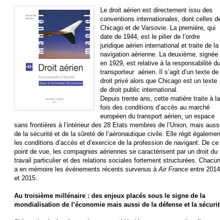
Le droit aérien est directement issu des
conventions internationales, dont celles d
Chicago et de Varsovie. La première, qui
date de 1944, est le pilier de l’ordre
juridique aérien international et traite de la
navigation aérienne. La deuxième, signée
en 1929, est relative à la responsabilité d
transporteur aérien. Il s’agit d’un texte de
droit privé alors que Chicago est un texte
de droit public international.
Depuis trente ans, cette matière traite à l
fois des conditions d’accès au marché
européen du transport aérien, un espace
sans frontières à l’intérieur des 28 Etats membres de l’Union, mais auss
de la sécurité et de la sûreté de l’aéronautique civile. Elle régit égalemen
les conditions d’accès et d’exercice de la profession de navigant. De ce
point de vue, les compagnies aériennes se caractérisent par un droit du
travail particulier et des relations sociales fortement structurées. Chacu
a en mémoire les événements récents survenus à
Air France
entre 2014
et 2015.
Au troisième millénaire : des enjeux placés sous le signe de la
mondialisation de l’économie mais aussi de la défense et la sécurit