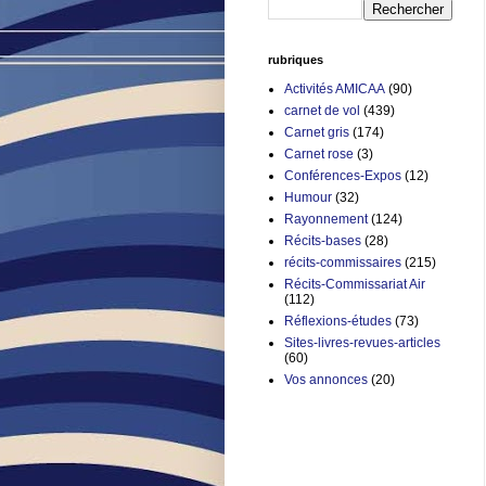
rubriques
Activités AMICAA
(90)
carnet de vol
(439)
Carnet gris
(174)
Carnet rose
(3)
Conférences-Expos
(12)
Humour
(32)
Rayonnement
(124)
Récits-bases
(28)
récits-commissaires
(215)
Récits-Commissariat Air
(112)
Réflexions-études
(73)
Sites-livres-revues-articles
(60)
Vos annonces
(20)