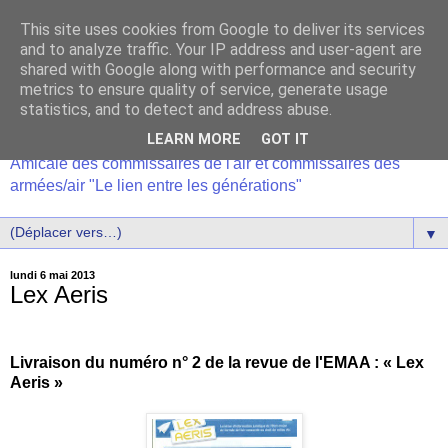
This site uses cookies from Google to deliver its services
and to analyze traffic. Your IP address and user-agent are
shared with Google along with performance and security
metrics to ensure quality of service, generate usage
statistics, and to detect and address abuse.
LEARN MORE
GOT IT
Amicale des commissaires de l'air et commissaires des
armées/air "Le lien entre les générations"
▼
lundi 6 mai 2013
Lex Aeris
Livraison du numéro n° 2 de la revue de l'EMAA : « Lex
Aeris »