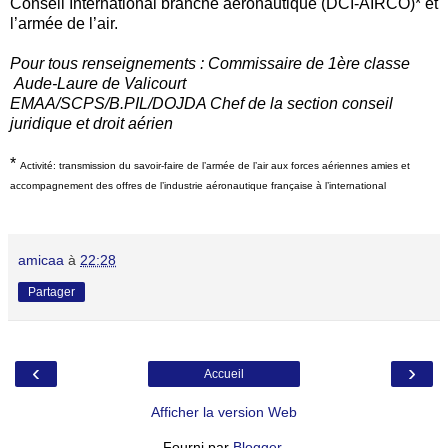
Conseil International branche aéronautique (DCI-AIRCO)* et
l’armée de l’air.
Pour tous renseignements : Commissaire de 1ère classe
Aude-Laure de Valicourt
EMAA/SCPS/B.PIL/DOJDA Chef de la section conseil
juridique et droit aérien
*
Activité: transmission du savoir-faire de l’armée de l’air aux forces aériennes amies et
accompa­gnement des offres de l’industrie aéronautique française à l’international
amicaa
à
22:28
Partager
‹
›
Accueil
Afficher la version Web
Fourni par
Blogger
.